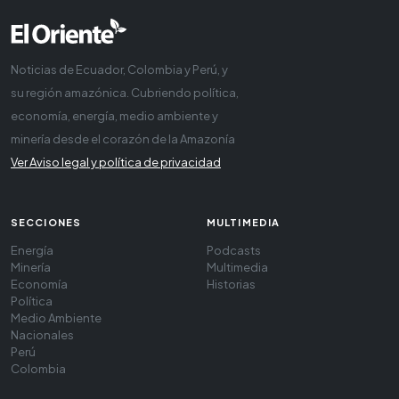
Noticias de Ecuador, Colombia y Perú, y
su región amazónica. Cubriendo política,
economía, energía, medio ambiente y
minería desde el corazón de la Amazonía
Ver Aviso legal y política de privacidad
SECCIONES
MULTIMEDIA
Energía
Podcasts
Minería
Multimedia
Economía
Historias
Política
Medio Ambiente
Nacionales
Perú
Colombia