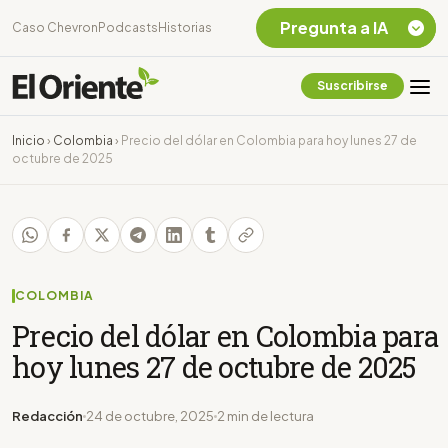
Pregunta a IA
Caso Chevron
Podcasts
Historias
Suscribirse
Quiero Información
sobre el Caso
Inicio
›
Colombia
›
Precio del dólar en Colombia para hoy lunes 27 de
Chevron Ecuador
octubre de 2025
Listar destinos
turísticos de la
Amazonia Ecuatoriana
¿En que consiste la
tasa minera que rige en
Ecuador?
COLOMBIA
Precio del dólar en Colombia para
hoy lunes 27 de octubre de 2025
Redacción
24 de octubre, 2025
2 min de lectura