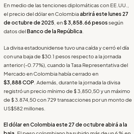
En medio de las tenciones diplomáticas con EE.UU.,
el precio del dólar en Colombia
abrirá este lunes 27
de octubre de 2025
, en
$
3,858.66
pesos
según
datos del
Banco de la República
.
La divisa estadounidense tuvo una caída y cerró el día
con una baja de $30.1 pesos respecto a la jornada
anterior (-0.77%), cuando la Tasa Representativa del
Mercado en Colombia había cerrado en
$3,888
COP
. Además, durante la jornada la divisa
registró un precio mínimo de $ 3,850,50 y un máximo
de $ 3.874,50 con 729 transacciones por un monto de
US$582 millones.
El dólar en Colombia este 27 de octubre abirá a la
baja.
El peso colombiano ha subido más de un 6 % en