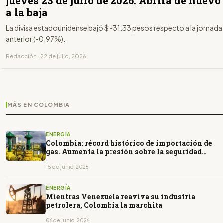
jueves 23 de julio de 2026. Abrirá de nuevo
a la baja
La divisa estadounidense bajó $ -31.33 pesos respecto a la jornada
anterior (-0.97%).
Redacción · 22 de julio, 2026
MÁS EN COLOMBIA
ENERGÍA
Colombia: récord histórico de importación de
gas. Aumenta la presión sobre la seguridad
energética
15 de junio, 2026
ENERGÍA
Mientras Venezuela reaviva su industria
petrolera, Colombia la marchita
06 de junio, 2026