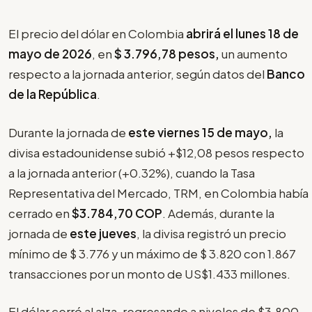
El precio del dólar en Colombia
abrirá el lunes 18 de
mayo de 2026
, en
$
3.796,78 pesos,
un aumento
respecto a la jornada anterior, según datos del
Banco
de la República
.
Durante la jornada de
este viernes 15 de mayo,
la
divisa estadounidense subió +$12,08 pesos respecto
a la jornada anterior (+0.32%), cuando la Tasa
Representativa del Mercado, TRM, en Colombia había
cerrado en
$3.784,70 COP
. Además, durante la
jornada de
este jueves
, la divisa registró un precio
mínimo de $ 3.776 y un máximo de $ 3.820 con 1.867
transacciones por un monto de US$1.433 millones.
El dólar cerró al alza, regresando a niveles de $3.800