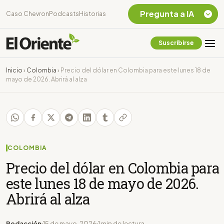
Pregunta a IA
Caso Chevron
Podcasts
Historias
Suscribirse
Quiero Información
sobre el Caso
Inicio
›
Colombia
›
Precio del dólar en Colombia para este lunes 18 de
Chevron Ecuador
mayo de 2026. Abrirá al alza
Listar destinos
turísticos de la
Amazonia Ecuatoriana
¿En que consiste la
tasa minera que rige en
Ecuador?
COLOMBIA
Precio del dólar en Colombia para
este lunes 18 de mayo de 2026.
Abrirá al alza
Redacción
15 de mayo, 2026
1 min de lectura