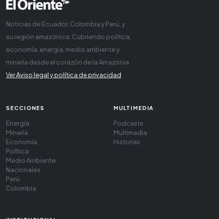
Noticias de Ecuador, Colombia y Perú, y
su región amazónica. Cubriendo política,
economía, energía, medio ambiente y
minería desde el corazón de la Amazonía
Ver Aviso legal y política de privacidad
SECCIONES
MULTIMEDIA
Energía
Podcasts
Minería
Multimedia
Economía
Historias
Política
Medio Ambiente
Nacionales
Perú
Colombia