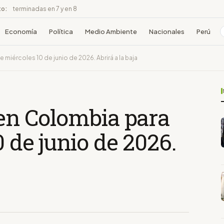
to:
terminadas en 7 y en 8
Economía
Política
Medio Ambiente
Nacionales
Perú
 miércoles 10 de junio de 2026. Abrirá a la baja
 en Colombia para
 de junio de 2026.