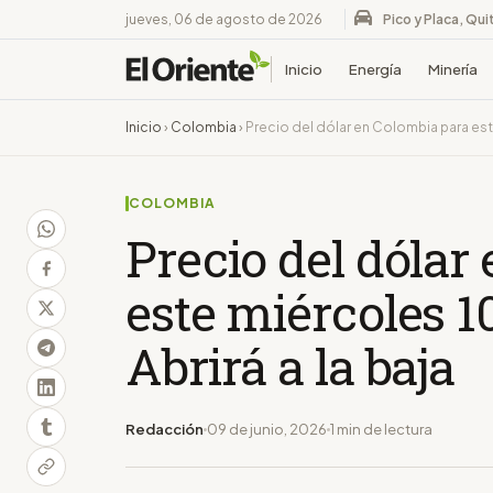
jueves, 06 de agosto de 2026
Pico y Placa, Qui
Inicio
Energía
Minería
Inicio
›
Colombia
›
Precio del dólar en Colombia para este
COLOMBIA
Precio del dólar
este miércoles 10
Abrirá a la baja
Redacción
09 de junio, 2026
1 min de lectura