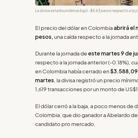
La divisa estadounidense bajó -$6,63 pesos respecto a la j
El precio del dólar en Colombia
abrirá el
pesos,
una caída respecto a la jornada an
Durante la jornada de
este martes 9 de ju
respecto a la jornada anterior (-0.18%), 
en Colombia había cerrado en
$3.588,0
martes
, la divisa registró un precio mín
1,619 transacciones por un monto de US$1
El dólar cerró a la baja, a poco menos de 
Colombia, que dio ganador a Abelardo de l
candidato pro mercado.