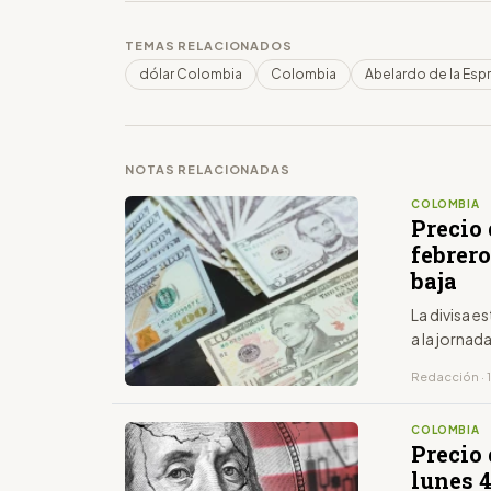
TEMAS RELACIONADOS
dólar Colombia
Colombia
Abelardo de la Espr
NOTAS RELACIONADAS
COLOMBIA
Precio 
febrero
baja
La divisa 
a la jornad
Redacción · 
COLOMBIA
Precio 
lunes 4