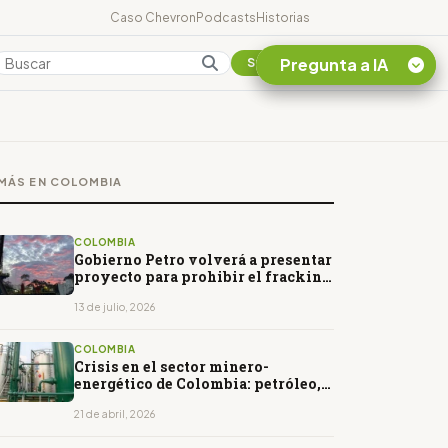
Caso Chevron
Podcasts
Historias
Pregunta a IA
Colombia
Suscribirse
Quiero Información
sobre el Caso
MÁS EN COLOMBIA
Chevron Ecuador
Listar destinos
turísticos de la
COLOMBIA
Amazonia Ecuatoriana
Gobierno Petro volverá a presentar
proyecto para prohibir el fracking
¿En que consiste la
en Colombia
tasa minera que rige en
13 de julio, 2026
Ecuador?
COLOMBIA
Crisis en el sector minero-
energético de Colombia: petróleo,
gas y carbón en caída
21 de abril, 2026