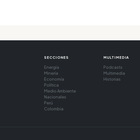
SECCIONES
MULTIMEDIA
Energía
Podcasts
Minería
Multimedia
Economía
Historias
Política
Medio Ambiente
Nacionales
Perú
Colombia