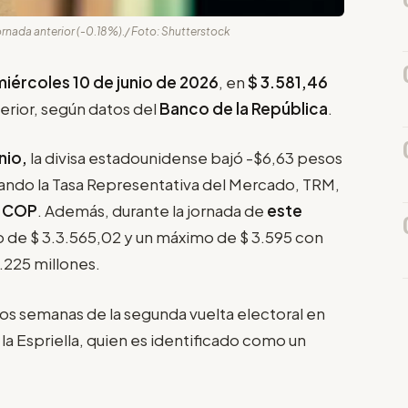
ornada anterior (-0.18%)./ Foto: Shutterstock
 miércoles 10 de junio de 2026
, en
$
3.581,46
terior, según datos del
Banco de la República
.
nio,
la divisa estadounidense bajó -$6,63 pesos
cuando la Tasa Representativa del Mercado, TRM,
9 COP
. Además, durante la jornada de
este
imo de $ 3.3.565,02 y un máximo de $ 3.595 con
.225 millones.
dos semanas de la segunda vuelta electoral en
a Espriella, quien es identificado como un