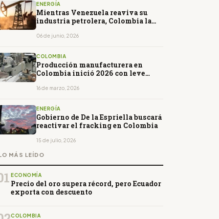
ENERGÍA
Mientras Venezuela reaviva su
industria petrolera, Colombia la
marchita
06 de junio, 2026
COLOMBIA
Producción manufacturera en
Colombia inició 2026 con leve
caída, según el Dane
16 de marzo, 2026
ENERGÍA
Gobierno de De la Espriella buscará
reactivar el fracking en Colombia
15 de julio, 2026
LO MÁS LEÍDO
01
ECONOMÍA
Precio del oro supera récord, pero Ecuador
exporta con descuento
02
COLOMBIA