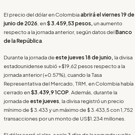
El precio del dólar en Colombia
abrirá el viernes 19 de
junio de 2026
, en
$
3.459,53 pesos,
un aumento
respecto a la jornada anterior, según datos del
Banco
de la República
.
Durante la jornada de
este jueves 18 de junio,
la divisa
estadounidense subió +$19,62 pesos respecto a la
jornada anterior (+0.57%), cuando la Tasa
Representativa del Mercado, TRM, en Colombia había
cerrado en
$3.439,9 1COP
. Además, durante la
jornada de
este jueves
, la divisa registró un precio
mínimo de $ 3.433 y un máximo de $ 3.433,5 con 1,752
transacciones por un monto de US$1.234 millones.
El dólar cerró al alza, a solo 3 días de la segunda vuelta