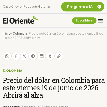
Pregunta a IA
Caso Chevron
Podcasts
Historias
Suscribirse
Quiero Información
sobre el Caso
Inicio
›
Colombia
›
Precio del dólar en Colombia para este viernes 19 de
Chevron Ecuador
junio de 2026. Abrirá al alza
Listar destinos
turísticos de la
Amazonia Ecuatoriana
¿En que consiste la
tasa minera que rige en
Ecuador?
COLOMBIA
Precio del dólar en Colombia para
este viernes 19 de junio de 2026.
Abrirá al alza
Redacción
18 de junio, 2026
1 min de lectura