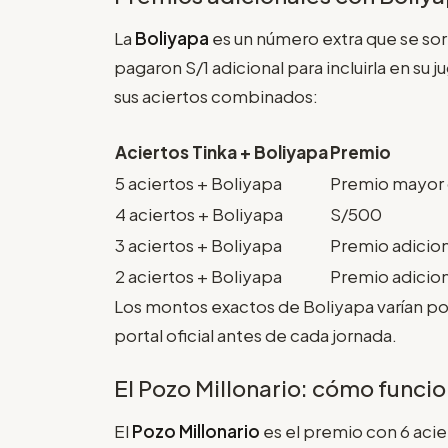
La
Boliyapa
es un número extra que se sort
pagaron S/1 adicional para incluirla en s
sus aciertos combinados:
Aciertos Tinka + Boliyapa
Premio
5 aciertos + Boliyapa
Premio mayor 
4 aciertos + Boliyapa
S/500
3 aciertos + Boliyapa
Premio adicion
2 aciertos + Boliyapa
Premio adicion
Los montos exactos de Boliyapa varían por 
portal oficial antes de cada jornada.
El Pozo Millonario: cómo funcio
El
Pozo Millonario
es el premio con 6 acie