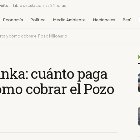
Quito:
Libre circulacion las 24 horas
Economía
Política
Medio Ambiente
Nacionales
Perú
rto y cómo cobrar el Pozo Millonario
inka: cuánto paga
ómo cobrar el Pozo