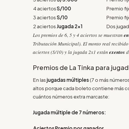
4 aciertos
S/100
Premio fi
3 aciertos
S/10
Premio fi
2 aciertos
Jugada 2x1
Dos jugad
Los premios de 6, 5 y 4 aciertos se muestran
en
Tributación Municipal). El monto real recibid
aciertos (S/10) y la jugada 2x1 están
exentos
d
Premios de La Tinka para jugad
En las
jugadas múltiples
(7 o más números
altos porque cada boleto contiene más co
cuántos números extra marcaste:
Jugada múltiple de 7 números:
Aciertos
Premio por ganador