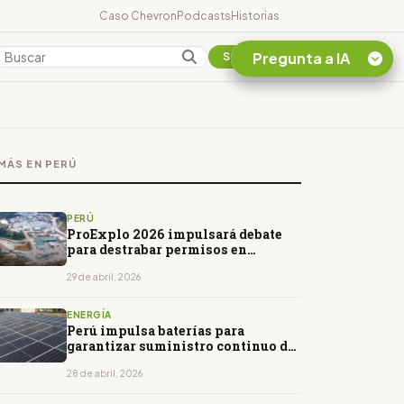
Caso Chevron
Podcasts
Historias
Pregunta a IA
Colombia
Suscribirse
Quiero Información
sobre el Caso
MÁS EN PERÚ
Chevron Ecuador
Listar destinos
turísticos de la
PERÚ
Amazonia Ecuatoriana
ProExplo 2026 impulsará debate
para destrabar permisos en
¿En que consiste la
exploración minera
tasa minera que rige en
29 de abril, 2026
Ecuador?
ENERGÍA
Perú impulsa baterías para
garantizar suministro continuo de
energías eólicas y solares
28 de abril, 2026