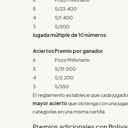
5
S/23.400
4
S/1.400
3
S/200
Jugada múltiple de 10 números:
Aciertos
Premio por ganador
6
Pozo Millonario
5
S/31.000
4
S/2.200
3
S/350
El reglamento establece que cada jugador
mayor acierto
que obtenga con una jugad
categorías en una misma cartilla.
Premios adicionales con Boliy