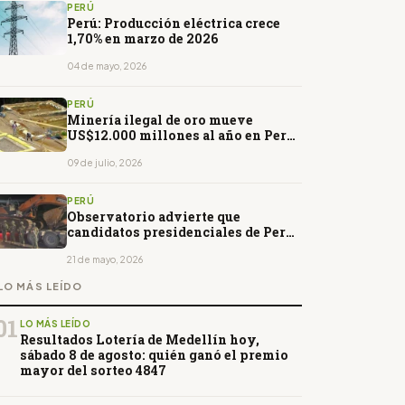
PERÚ
Perú: Producción eléctrica crece
1,70% en marzo de 2026
04 de mayo, 2026
PERÚ
Minería ilegal de oro mueve
US$12.000 millones al año en Perú,
según especialista
09 de julio, 2026
PERÚ
Observatorio advierte que
candidatos presidenciales de Perú
no plantean eliminar mecanismo
ligado a la minería ilegal
21 de mayo, 2026
LO MÁS LEÍDO
01
LO MÁS LEÍDO
Resultados Lotería de Medellín hoy,
sábado 8 de agosto: quién ganó el premio
mayor del sorteo 4847