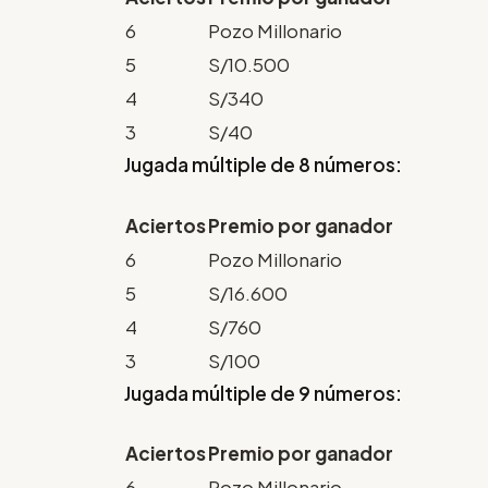
6
Pozo Millonario
5
S/10.500
4
S/340
3
S/40
Jugada múltiple de 8 números:
Aciertos
Premio por ganador
6
Pozo Millonario
5
S/16.600
4
S/760
3
S/100
Jugada múltiple de 9 números:
Aciertos
Premio por ganador
6
Pozo Millonario