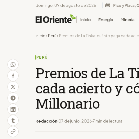
domingo, 09 de agosto de 2026
Pico y Placa, 
Inicio
Energía
Minería
Inicio
›
Perú
›
Premios de La Tinka: cuánto paga cada acie
PERÚ
Premios de La T
cada acierto y c
Millonario
Redacción
07 de junio, 2026
7 min de lectura