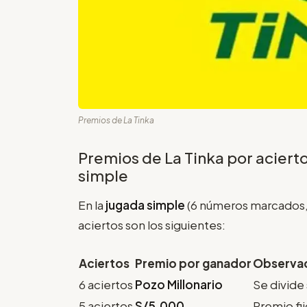
Premios de La Tinka
Premios de La Tinka por aciert
simple
En la
jugada simple
(6 números marcados, p
aciertos son los siguientes:
Aciertos
Premio por ganador
Observa
6 aciertos
Pozo Millonario
Se divide
5 aciertos
S/5.000
Premio fi