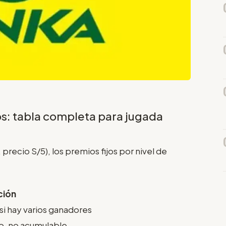
os: tabla completa para jugada
recio S/5), los premios fijos por nivel de
ción
 si hay varios ganadores
jo, no acumulable