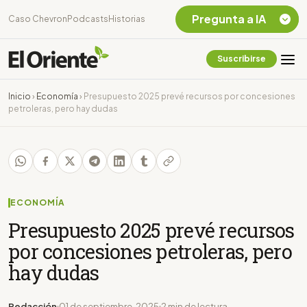
Pregunta a IA
Caso Chevron
Podcasts
Historias
Suscribirse
Quiero Información
sobre el Caso
Inicio
›
Economía
›
Presupuesto 2025 prevé recursos por concesiones
Chevron Ecuador
petroleras, pero hay dudas
Listar destinos
turísticos de la
Amazonia Ecuatoriana
¿En que consiste la
tasa minera que rige en
Ecuador?
ECONOMÍA
Presupuesto 2025 prevé recursos
por concesiones petroleras, pero
hay dudas
Redacción
01 de septiembre, 2025
2 min de lectura