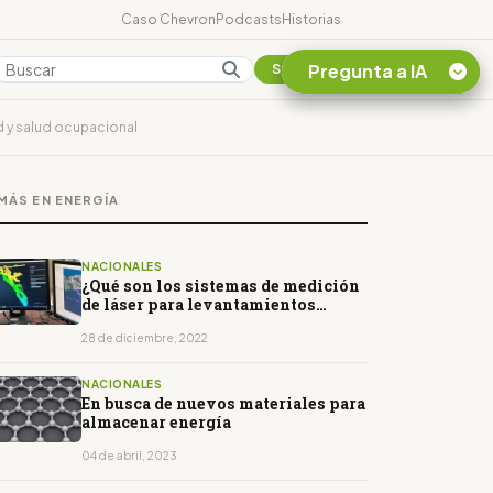
Caso Chevron
Podcasts
Historias
Pregunta a IA
Colombia
Suscribirse
d y salud ocupacional
Quiero Información
sobre el Caso
MÁS EN ENERGÍA
Chevron Ecuador
Listar destinos
turísticos de la
NACIONALES
Amazonia Ecuatoriana
¿Qué son los sistemas de medición
de láser para levantamientos
¿En que consiste la
topográficos a detalle?
tasa minera que rige en
28 de diciembre, 2022
Ecuador?
NACIONALES
En busca de nuevos materiales para
almacenar energía
04 de abril, 2023