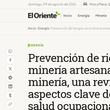
domingo, 09 de agosto de 2026
Pico y Placa, 
Inicio
Energía
Minería
Inicio
›
Energía
›
Prevención de riesgos en la minería arte
ENERGÍA
Prevención de ri
minería artesan
minería, una rev
aspectos clave d
salud ocupacion