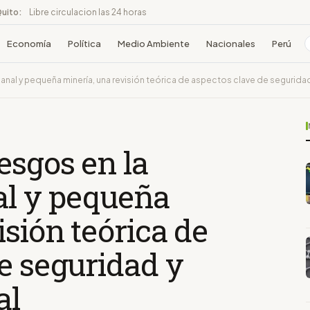
Quito:
Libre circulacion las 24 horas
Economía
Política
Medio Ambiente
Nacionales
Perú
sanal y pequeña minería, una revisión teórica de aspectos clave de segurida
esgos en la
al y pequeña
isión teórica de
e seguridad y
al