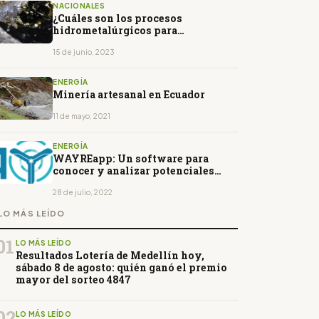
NACIONALES
¿Cuáles son los procesos
hidrometalúrgicos para
concentración de oro?
15 de junio, 2023
ENERGÍA
Minería artesanal en Ecuador
11 de mayo, 2021
ENERGÍA
WAYREapp: Un software para
conocer y analizar potenciales
eólicos
28 de julio, 2022
LO MÁS LEÍDO
01
LO MÁS LEÍDO
Resultados Lotería de Medellín hoy,
sábado 8 de agosto: quién ganó el premio
mayor del sorteo 4847
02
LO MÁS LEÍDO