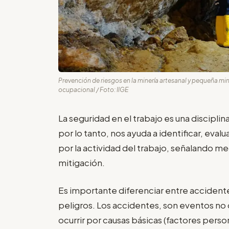
Prevención de riesgos en la minería artesanal y pequeña min
ocupacional / Foto: IIGE
La seguridad en el trabajo es una disciplin
por lo tanto, nos ayuda a identificar, eval
por la actividad del trabajo, señalando m
mitigación.
Es importante diferenciar entre acciden
peligros. Los accidentes, son eventos 
ocurrir por causas básicas (factores perso