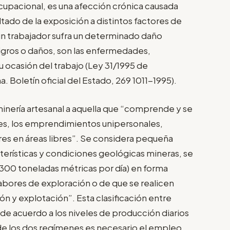
upacional, es una afección crónica causada
ltado de la exposición a distintos factores de
e un trabajador sufra un determinado daño
ligros o daños, son las enfermedades,
u ocasión del trabajo (Ley 31/1995 de
 Boletín oficial del Estado, 269 1011-1995).
inería artesanal a aquella que “comprende y se
es, los emprendimientos unipersonales,
res en áreas libres”. Se considera pequeña
cterísticas y condiciones geológicas mineras, se
a 300 toneladas métricas por día) en forma
labores de exploración o de que se realicen
n y explotación”. Esta clasificación entre
 de acuerdo a los niveles de producción diarios
de los dos regímenes es necesario el empleo