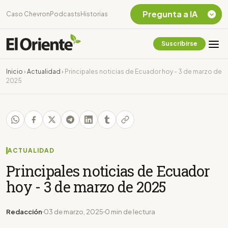
Pregunta a IA
Caso Chevron
Podcasts
Historias
Suscribirse
Quiero Información
sobre el Caso
Inicio
›
Actualidad
›
Principales noticias de Ecuador hoy - 3 de marzo de
Chevron Ecuador
2025
Listar destinos
turísticos de la
Amazonia Ecuatoriana
¿En que consiste la
tasa minera que rige en
Ecuador?
ACTUALIDAD
Principales noticias de Ecuador
hoy - 3 de marzo de 2025
Redacción
03 de marzo, 2025
0 min de lectura