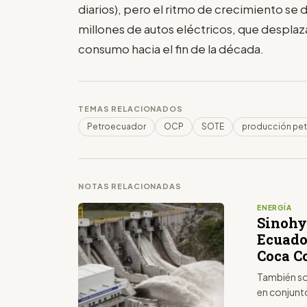
diarios), pero el ritmo de crecimiento se
millones de autos eléctricos, que desplaza
consumo hacia el fin de la década.
TEMAS RELACIONADOS
Petroecuador
OCP
SOTE
producción pet
NOTAS RELACIONADAS
ENERGÍA
Sinohyd
Ecuador
Coca C
También sol
en conjunt