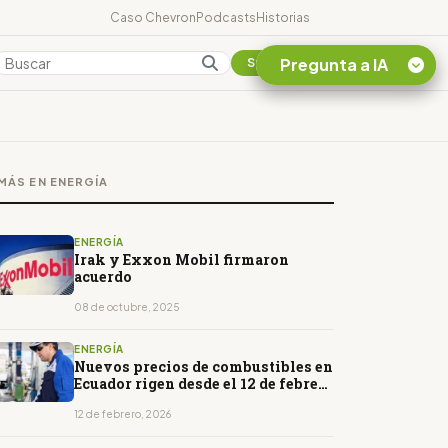
Caso Chevron
Podcasts
Historias
Pregunta a IA
Colombia
Suscribirse
Quiero Información
sobre el Caso
MÁS EN ENERGÍA
Chevron Ecuador
Listar destinos
turísticos de la
ENERGÍA
Amazonia Ecuatoriana
Irak y Exxon Mobil firmaron
acuerdo
¿En que consiste la
tasa minera que rige en
08 de octubre, 2025
Ecuador?
ENERGÍA
Nuevos precios de combustibles en
Ecuador rigen desde el 12 de febrero
de 2026
12 de febrero, 2026