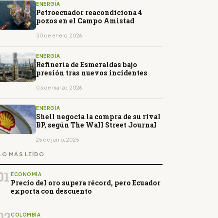
ENERGÍA
Petroecuador reacondiciona 4
pozos en el Campo Amistad
30 de enero, 2026
ENERGÍA
Refinería de Esmeraldas bajo
presión tras nuevos incidentes
03 de marzo, 2026
ENERGÍA
Shell negocia la compra de su rival
BP, según The Wall Street Journal
25 de junio, 2025
LO MÁS LEÍDO
01
ECONOMÍA
Precio del oro supera récord, pero Ecuador
exporta con descuento
02
COLOMBIA