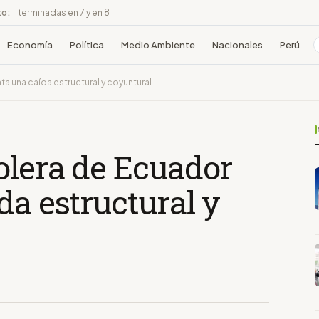
to:
terminadas en 7 y en 8
Economía
Política
Medio Ambiente
Nacionales
Perú
a una caída estructural y coyuntural
olera de Ecuador
da estructural y