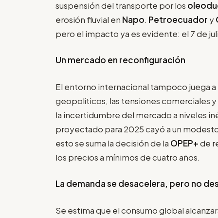
suspensión del transporte por los
oleodu
erosión fluvial en
Napo
.
Petroecuador
y
pero el impacto ya es evidente: el 7 de jul
Un mercado en reconfiguración
El entorno internacional tampoco juega a 
geopolíticos, las tensiones comerciales y
la incertidumbre del mercado a niveles i
proyectado para 2025 cayó a un modesto 
esto se suma la decisión de la
OPEP+
de r
los precios a mínimos de cuatro años.
La demanda se desacelera, pero no d
Se estima que el consumo global alcanzará