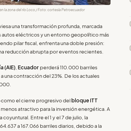
n la zona del río Loco / Foto: cortesía Petroecuador
raviesa una transformación profunda, marcada
os autos eléctricos y un entorno geopolítico más
iendo pilar fiscal, enfrenta una doble presión:
una reducción abrupta por eventos recientes.
a (AIE)
,
Ecuador
perderá 110.000 barriles
 a una contracción del 23%. De los actuales
.000.
-como el cierre progresivo del
bloque ITT
menos atractivo para la inversión energética. A
oyuntural. Entre el 1 y el 7 de julio, la
.637 a 167.066 barriles diarios, debido a la