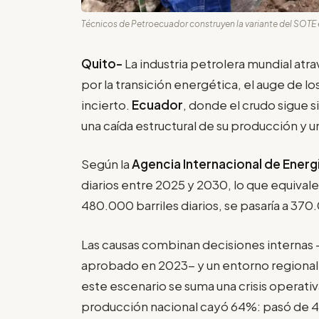
Técnicos de Petroecuador construyen la variante del SOTE e
Quito-
La industria petrolera mundial at
por la transición energética, el auge de l
incierto.
Ecuador
, donde el crudo sigue s
una caída estructural de su producción y 
Según la
Agencia Internacional de Energí
diarios entre 2025 y 2030, lo que equivale
480.000 barriles diarios, se pasaría a 370
Las causas combinan decisiones internas 
aprobado en 2023- y un entorno regional 
este escenario se suma una crisis operativa c
producción nacional cayó 64%: pasó de 464