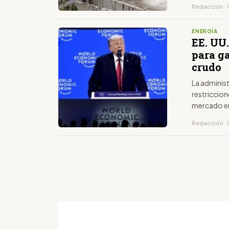
Redacción · 
ENERGÍA
EE. UU.
para g
crudo
La adminis
restriccion
mercado ene
precios.
Redacción · 