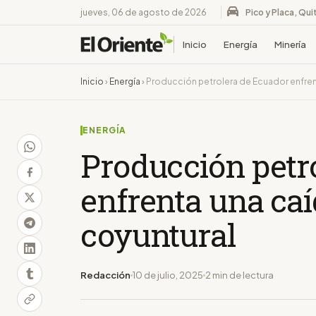
jueves, 06 de agosto de 2026
Pico y Placa, Qui
Inicio
Energía
Minería
Inicio
›
Energía
›
Producción petrolera de Ecuador enfrent
ENERGÍA
Producción petr
enfrenta una caí
coyuntural
Redacción
10 de julio, 2025
2 min de lectura