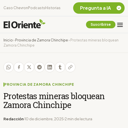
Pregunta a IA
Caso Chevron
Podcasts
Historias
Suscribirse
Quiero Información
sobre el Caso
Inicio
›
Provincia de Zamora Chinchipe
›
Protestas mineras bloquean
Chevron Ecuador
Zamora Chinchipe
Listar destinos
turísticos de la
Amazonia Ecuatoriana
¿En que consiste la
tasa minera que rige en
Ecuador?
PROVINCIA DE ZAMORA CHINCHIPE
Protestas mineras bloquean
Zamora Chinchipe
Redacción
10 de diciembre, 2025
2 min de lectura