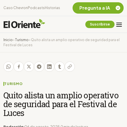
Pregunta a IA
Caso Chevron
Podcasts
Historias
Suscribirse
Quiero Información
sobre el Caso
Inicio
›
Turismo
›
Quito alista un amplio operativo de seguridad para el
Chevron Ecuador
Festival de Luces
Listar destinos
turísticos de la
Amazonia Ecuatoriana
¿En que consiste la
tasa minera que rige en
Ecuador?
TURISMO
Quito alista un amplio operativo
de seguridad para el Festival de
Luces
Redacción
06 de agosto, 2025
2 min de lectura