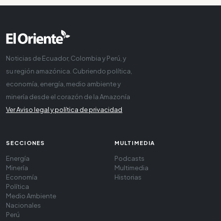
Noticias de Ecuador, Colombia y Perú, y
su región amazónica. Cubriendo política,
economía, energía, medio ambiente y
minería desde el corazón de la Amazonía
Ver Aviso legal y política de privacidad
SECCIONES
MULTIMEDIA
Energía
Podcasts
Minería
Multimedia
Economía
Historias
Política
Medio Ambiente
Nacionales
Perú