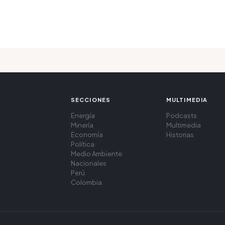
SECCIONES
MULTIMEDIA
Energía
Podcasts
Minería
Multimedia
Economía
Historias
Política
Medio Ambiente
Nacionales
Perú
Colombia