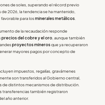
nes de soles, superando el récord previo
s de 2026, la tendencia se ha mantenido,
 favorable para los
minerales metálicos
.
 aumento de la recaudación responde
s
precios del cobre y el oro
, aunque también
grandes
proyectos mineros
que ya recuperaron
a generar mayores pagos por concepto de
ncluyen impuestos, regalías, gravámenes
mente son transferidos al Gobierno central,
s de distintos mecanismos de distribución.
s transferencias también registraron
l año anterior.