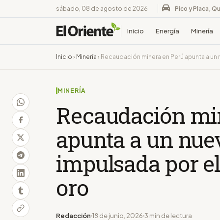
sábado, 08 de agosto de 2026
Pico y Placa, Qu
Inicio
Energía
Minería
Inicio
›
Minería
›
Recaudación minera en Perú apunta a un n
MINERÍA
Recaudación mi
apunta a un nue
impulsada por el 
oro
Redacción
18 de junio, 2026
3 min de lectura