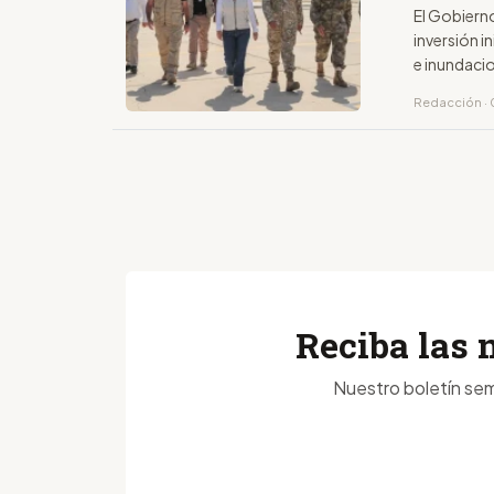
El Gobierno
inversión i
e inundaci
Redacción · 
Reciba las 
Nuestro boletín sem