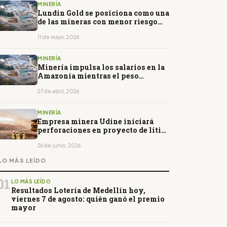
MINERÍA
Lundin Gold se posiciona como una
de las mineras con menor riesgo
financiero
11 de mayo, 2026
MINERÍA
Minería impulsa los salarios en la
Amazonía mientras el peso
petrolero pierde protagonismo
27 de abril, 2026
MINERÍA
Empresa minera Udine iniciará
perforaciones en proyecto de litio
en Argentina
26 de junio, 2026
LO MÁS LEÍDO
01
LO MÁS LEÍDO
Resultados Lotería de Medellín hoy,
viernes 7 de agosto: quién ganó el premio
mayor