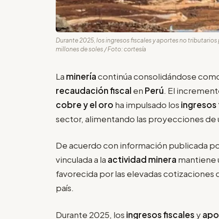
Durante 2025, los ingresos fiscales y aportes no tributar
millones de soles / Foto: cortesía
La
minería
continúa consolidándose como 
recaudación fiscal
en
Perú
. El incremen
cobre y el oro
ha impulsado los
ingresos 
sector, alimentando las proyecciones de 
De acuerdo con información publicada por
vinculada a la
actividad minera
mantiene u
favorecida por las elevadas cotizaciones 
país.
Durante 2025, los
ingresos fiscales
y
apo