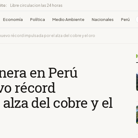
ito:
Libre circulacion las 24 horas
Economía
Política
Medio Ambiente
Nacionales
Perú
uevo récord impulsada por el alza del cobre y el oro
nera en Perú
vo récord
alza del cobre y el