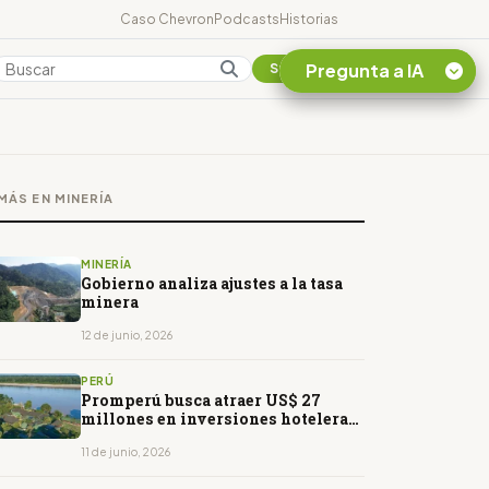
Caso Chevron
Podcasts
Historias
Pregunta a IA
Colombia
Suscribirse
Quiero Información
sobre el Caso
MÁS EN MINERÍA
Chevron Ecuador
Listar destinos
turísticos de la
MINERÍA
Amazonia Ecuatoriana
Gobierno analiza ajustes a la tasa
minera
¿En que consiste la
tasa minera que rige en
12 de junio, 2026
Ecuador?
PERÚ
Promperú busca atraer US$ 27
millones en inversiones hoteleras
para la Amazonía
11 de junio, 2026