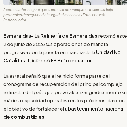
Petroecuador aseguró que el proceso de arranque se desarrolla bajo
protocolos de seguridad e integridad mecánica / Foto: cortesía
Petroecuador
Esmeraldas-
La
Refinería de Esmeraldas
retomó este
2 de junio de 2026 sus operaciones de manera
progresiva con la puesta en marcha de la
Unidad No
Catalítica 1
, informó
EP Petroecuador
.
La estatal señaló que el reinicio forma parte del
cronograma de recuperación del principal complejo
refinador del país, que prevé alcanzar gradualmente su
máxima capacidad operativa en los próximos días con
el objetivo de fortalecer el
abastecimiento nacional
de combustibles
.