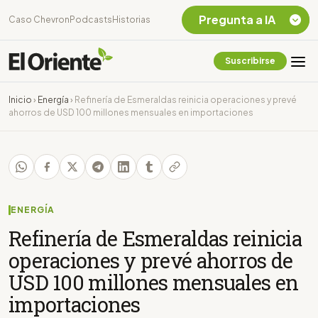
Pregunta a IA
Caso Chevron
Podcasts
Historias
Suscribirse
Quiero Información
sobre el Caso
Inicio
›
Energía
›
Refinería de Esmeraldas reinicia operaciones y prevé
Chevron Ecuador
ahorros de USD 100 millones mensuales en importaciones
Listar destinos
turísticos de la
Amazonia Ecuatoriana
¿En que consiste la
tasa minera que rige en
Ecuador?
ENERGÍA
Refinería de Esmeraldas reinicia
operaciones y prevé ahorros de
USD 100 millones mensuales en
importaciones