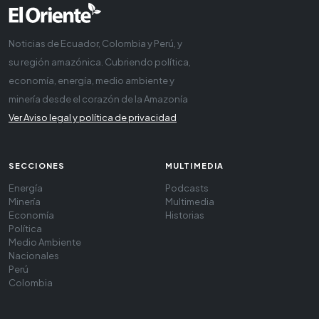
Noticias de Ecuador, Colombia y Perú, y
su región amazónica. Cubriendo política,
economía, energía, medio ambiente y
minería desde el corazón de la Amazonía
Ver Aviso legal y política de privacidad
SECCIONES
MULTIMEDIA
Energía
Podcasts
Minería
Multimedia
Economía
Historias
Política
Medio Ambiente
Nacionales
Perú
Colombia