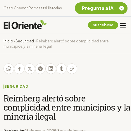
Pregunta a IA
Caso Chevron
Podcasts
Historias
Suscribirse
Quiero Información
sobre el Caso
Inicio
›
Seguridad
›
Reimberg alertó sobre complicidad entre
Chevron Ecuador
municipios y la minería ilegal
Listar destinos
turísticos de la
Amazonia Ecuatoriana
¿En que consiste la
tasa minera que rige en
Ecuador?
SEGURIDAD
Reimberg alertó sobre
complicidad entre municipios y la
minería ilegal
Redacción
15 de mayo, 2025
3 min de lectura