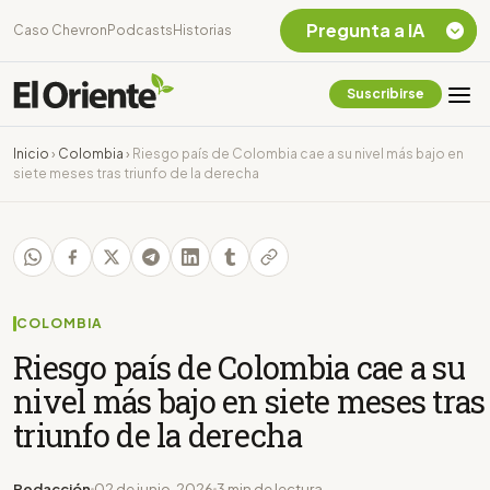
Pregunta a IA
Caso Chevron
Podcasts
Historias
Suscribirse
Quiero Información
sobre el Caso
Inicio
›
Colombia
›
Riesgo país de Colombia cae a su nivel más bajo en
Chevron Ecuador
siete meses tras triunfo de la derecha
Listar destinos
turísticos de la
Amazonia Ecuatoriana
¿En que consiste la
tasa minera que rige en
Ecuador?
COLOMBIA
Riesgo país de Colombia cae a su
nivel más bajo en siete meses tras
triunfo de la derecha
Redacción
02 de junio, 2026
3 min de lectura