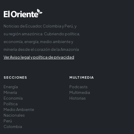
Noticias de Ecuador, Colombia y Perú, y
su región amazónica. Cubriendo política,
economía, energía, medio ambiente y
minería desde el corazón de la Amazonía
Ver Aviso legal y política de privacidad
SECCIONES
MULTIMEDIA
Energía
Podcasts
Minería
Multimedia
Economía
Historias
Política
Medio Ambiente
Nacionales
Perú
Colombia