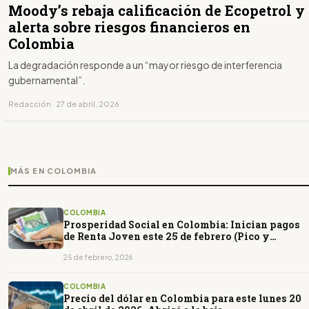
Moody’s rebaja calificación de Ecopetrol y
alerta sobre riesgos financieros en
Colombia
La degradación responde a un “mayor riesgo de interferencia
gubernamental”.
Redacción · 27 de abril, 2026
MÁS EN COLOMBIA
COLOMBIA
Prosperidad Social en Colombia: Inician pagos
de Renta Joven este 25 de febrero (Pico y
Cédula)
25 de febrero, 2026
COLOMBIA
Precio del dólar en Colombia para este lunes 20