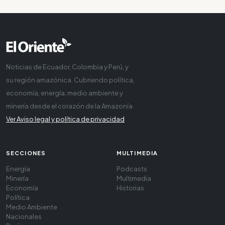
Noticias de Ecuador, Colombia y Perú, y
su región amazónica. Cubriendo política,
economía, energía, medio ambiente y
minería desde el corazón de la Amazonía
Ver Aviso legal y política de privacidad
SECCIONES
MULTIMEDIA
Energía
Podcasts
Minería
Multimedia
Economía
Historias
Política
Medio Ambiente
Nacionales