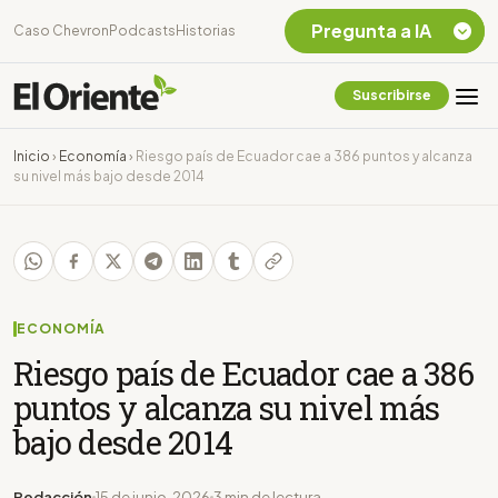
Pregunta a IA
Caso Chevron
Podcasts
Historias
Suscribirse
Quiero Información
sobre el Caso
Inicio
›
Economía
›
Riesgo país de Ecuador cae a 386 puntos y alcanza
Chevron Ecuador
su nivel más bajo desde 2014
Listar destinos
turísticos de la
Amazonia Ecuatoriana
¿En que consiste la
tasa minera que rige en
Ecuador?
ECONOMÍA
Riesgo país de Ecuador cae a 386
puntos y alcanza su nivel más
bajo desde 2014
Redacción
15 de junio, 2026
3 min de lectura