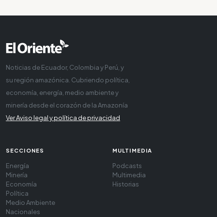
Noticias de Ecuador, Colombia y Perú, y
su región amazónica. Cubriendo política,
economía, energía, medio ambiente y
minería desde el corazón de la Amazonía
Ver Aviso legal y política de privacidad
SECCIONES
MULTIMEDIA
Energía
Podcasts
Minería
Multimedia
Economía
Historias
Política
Medio Ambiente
Nacionales