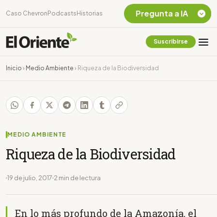
Pregunta a IA
Caso Chevron
Podcasts
Historias
Suscribirse
Quiero Información
sobre el Caso
Inicio
›
Medio Ambiente
›
Riqueza de la Biodiversidad
Chevron Ecuador
Listar destinos
turísticos de la
Amazonia Ecuatoriana
¿En que consiste la
tasa minera que rige en
MEDIO AMBIENTE
Ecuador?
Riqueza de la Biodiversidad
19 de julio, 2017
2 min de lectura
En lo más profundo de la Amazonía, el