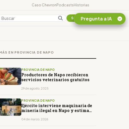
Caso Chevron
Podcasts
Historias
Pregunta a IA
Colombia
Suscribirse
Quiero Información
sobre el Caso
MÁS EN PROVINCIA DE NAPO
Chevron Ecuador
Listar destinos
turísticos de la
PROVINCIA DE NAPO
Amazonia Ecuatoriana
Productores de Napo recibieron
servicios veterinarios gratuitos
¿En que consiste la
tasa minera que rige en
29 de agosto, 2025
Ecuador?
PROVINCIA DE NAPO
Ejército interviene maquinaria de
minería ilegal en Napo y estima
pérdidas por más de USD 200.000
04 de marzo, 2026