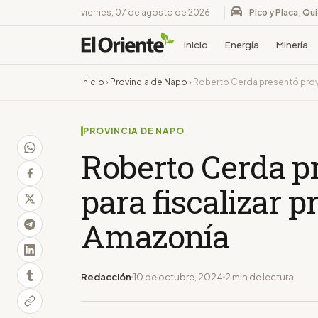
viernes, 07 de agosto de 2026
Pico y Placa, Qu
Inicio
Energía
Minería
Inicio
›
Provincia de Napo
›
Roberto Cerda presentó proye
PROVINCIA DE NAPO
Roberto Cerda p
para fiscalizar p
Amazonía
Redacción
10 de octubre, 2024
2 min de lectura