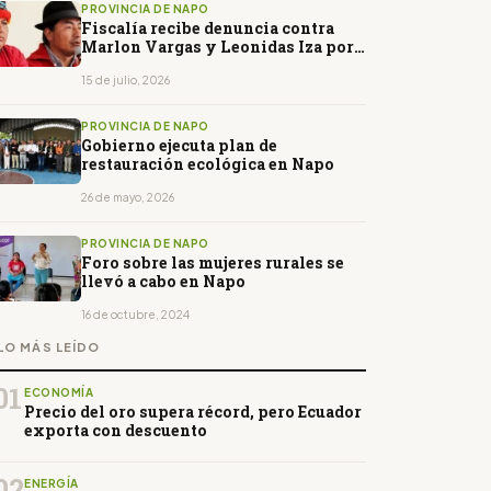
PROVINCIA DE NAPO
Fiscalía recibe denuncia contra
Marlon Vargas y Leonidas Iza por
presunta ocupación de tierras en
Napo
15 de julio, 2026
PROVINCIA DE NAPO
Gobierno ejecuta plan de
restauración ecológica en Napo
26 de mayo, 2026
PROVINCIA DE NAPO
Foro sobre las mujeres rurales se
llevó a cabo en Napo
16 de octubre, 2024
LO MÁS LEÍDO
01
ECONOMÍA
Precio del oro supera récord, pero Ecuador
exporta con descuento
02
ENERGÍA