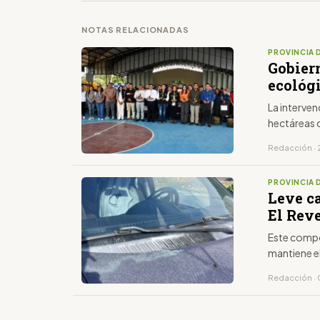
NOTAS RELACIONADAS
PROVINCIA 
Gobier
ecológ
La interven
hectáreas 
Redacción · 
PROVINCIA 
Leve ca
El Rev
Este compo
mantiene e
Redacción · 