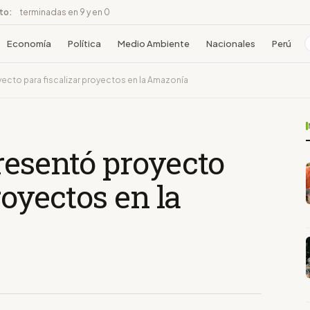
ito:
terminadas en 9 y en 0
Economía
Política
Medio Ambiente
Nacionales
Perú
cto para fiscalizar proyectos en la Amazonía
resentó proyecto
royectos en la