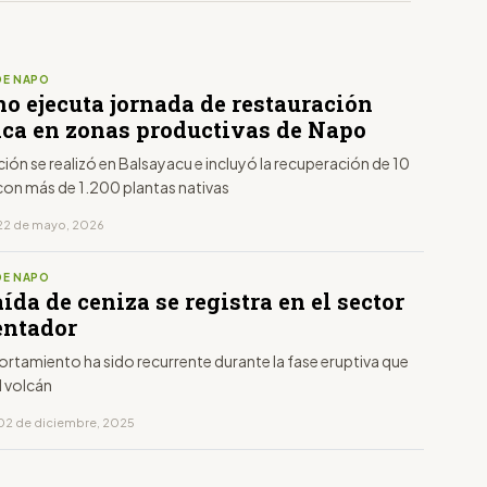
DE NAPO
no ejecuta jornada de restauración
ica en zonas productivas de Napo
ción se realizó en Balsayacu e incluyó la recuperación de 10
con más de 1.200 plantas nativas
22 de mayo, 2026
DE NAPO
ída de ceniza se registra en el sector
entador
rtamiento ha sido recurrente durante la fase eruptiva que
l volcán
02 de diciembre, 2025