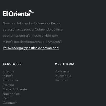
Noticias de Ecuador, Colombia y Perú, y
su región amazónica. Cubriendo política,
economía, energía, medio ambiente y
minería desde el corazón de la Amazonía
Ver Aviso legal y política de privacidad
SECCIONES
MULTIMEDIA
Energía
Podcasts
Minería
Multimedia
Economía
Historias
Política
Medio Ambiente
Nacionales
Perú
Colombia