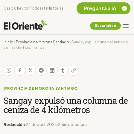
Pregunta a IA
Caso Chevron
Podcasts
Historias
Suscribirse
Quiero Información
sobre el Caso
Inicio
›
Provincia de Morona Santiago
›
Sangay expulsó una columna de
Chevron Ecuador
ceniza de 4 kilómetros
Listar destinos
turísticos de la
Amazonia Ecuatoriana
¿En que consiste la
tasa minera que rige en
Ecuador?
PROVINCIA DE MORONA SANTIAGO
Sangay expulsó una columna de
ceniza de 4 kilómetros
Redacción
24 de abril, 2025
2 min de lectura