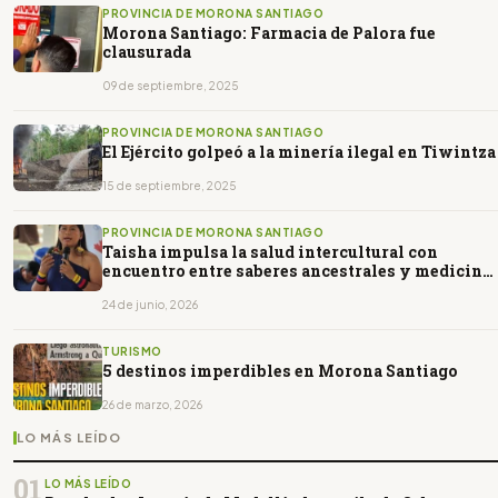
PROVINCIA DE MORONA SANTIAGO
Morona Santiago: Farmacia de Palora fue
clausurada
09 de septiembre, 2025
PROVINCIA DE MORONA SANTIAGO
El Ejército golpeó a la minería ilegal en Tiwintza
15 de septiembre, 2025
PROVINCIA DE MORONA SANTIAGO
Taisha impulsa la salud intercultural con
encuentro entre saberes ancestrales y medicina
moderna
24 de junio, 2026
TURISMO
5 destinos imperdibles en Morona Santiago
26 de marzo, 2026
LO MÁS LEÍDO
01
LO MÁS LEÍDO