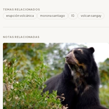
TEMAS RELACIONADOS
erupción volcánica
morona santiago
IG
volcan sangay
NOTAS RELACIONADAS