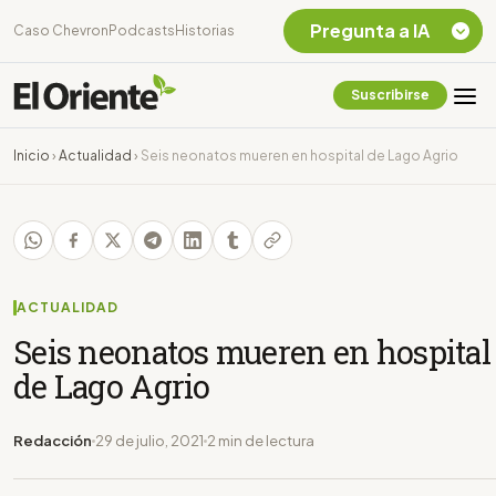
Pregunta a IA
Caso Chevron
Podcasts
Historias
Suscribirse
Quiero Información
sobre el Caso
Inicio
›
Actualidad
›
Seis neonatos mueren en hospital de Lago Agrio
Chevron Ecuador
Listar destinos
turísticos de la
Amazonia Ecuatoriana
¿En que consiste la
tasa minera que rige en
ACTUALIDAD
Ecuador?
Seis neonatos mueren en hospital
de Lago Agrio
Redacción
29 de julio, 2021
2 min de lectura