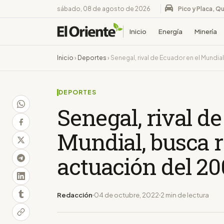
sábado, 08 de agosto de 2026
Pico y Placa, Qu
Inicio
Energía
Minería
Inicio
›
Deportes
›
Senegal, rival de Ecuador en el Mundia
DEPORTES
Senegal, rival d
Mundial, busca r
actuación del 2
Redacción
04 de octubre, 2022
2 min de lectura