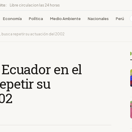
ito:
Libre circulacion las 24 horas
Economía
Política
Medio Ambiente
Nacionales
Perú
l, busca repetir su actuación del 2002
e Ecuador en el
epetir su
002