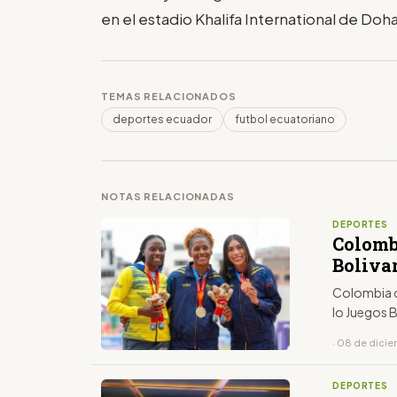
en el estadio Khalifa International de Doha
TEMAS RELACIONADOS
deportes ecuador
futbol ecuatoriano
NOTAS RELACIONADAS
DEPORTES
Colomb
Boliva
Colombia c
lo Juegos 
· 08 de dici
DEPORTES