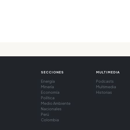
SECCIONES
MULTIMEDIA
Energía
Podcasts
Minería
Multimedia
Economía
Historias
Política
Medio Ambiente
Nacionales
Perú
Colombia