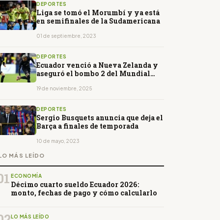
DEPORTES
Liga se tomó el Morumbí y ya está
en semifinales de la Sudamericana
01 de septiembre, 2023
DEPORTES
Ecuador venció a Nueva Zelanda y
aseguró el bombo 2 del Mundial
2026
19 de noviembre, 2025
DEPORTES
Sergio Busquets anuncia que deja el
Barça a finales de temporada
10 de mayo, 2023
LO MÁS LEÍDO
01
ECONOMÍA
Décimo cuarto sueldo Ecuador 2026:
monto, fechas de pago y cómo calcularlo
02
LO MÁS LEÍDO