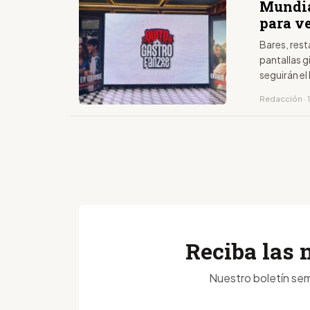
Mundia
para ve
Bares, res
pantallas g
seguirán el
Redacción · 1
Reciba las 
Nuestro boletín sem