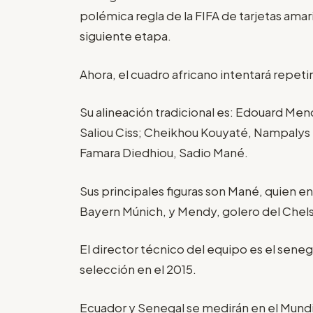
polémica regla de la FIFA de tarjetas amari
siguiente etapa.
Ahora, el cuadro africano intentará repeti
Su alineación tradicional es: Edouard Mend
Saliou Ciss; Cheikhou Kouyaté, Nampalys 
Famara Diedhiou, Sadio Mané.
Sus principales figuras son Mané, quien en
Bayern Múnich, y Mendy, golero del Chel
El director técnico del equipo es el senega
selección en el 2015.
Ecuador y Senegal se medirán en el Mundi