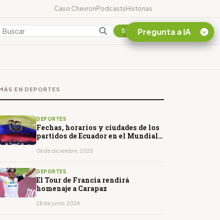
Caso Chevron
Podcasts
Historias
Pregunta a IA
Colombia
Suscribirse
Quiero Información
sobre el Caso
MÁS EN DEPORTES
Chevron Ecuador
Listar destinos
turísticos de la
DEPORTES
Amazonia Ecuatoriana
Fechas, horarios y ciudades de los
partidos de Ecuador en el Mundial
¿En que consiste la
2026 Estados Unidos
tasa minera que rige en
06 de diciembre, 2025
Ecuador?
DEPORTES
El Tour de Francia rendirá
homenaje a Carapaz
28 de junio, 2024