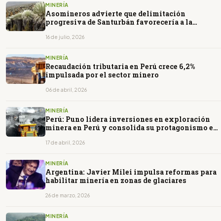
MINERÍA
Asomineros advierte que delimitación
progresiva de Santurbán favorecería a la
minería ilegal
16 de julio, 2026
MINERÍA
Recaudación tributaria en Perú crece 6,2%
impulsada por el sector minero
06 de abril, 2026
MINERÍA
Perú: Puno lidera inversiones en exploración
minera en Perú y consolida su protagonismo en
el sector
17 de abril, 2026
MINERÍA
Argentina: Javier Milei impulsa reformas para
habilitar minería en zonas de glaciares
26 de marzo, 2026
MINERÍA