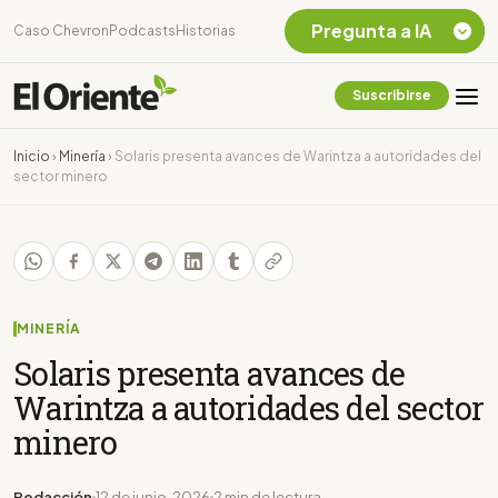
Pregunta a IA
Caso Chevron
Podcasts
Historias
Suscribirse
Quiero Información
sobre el Caso
Inicio
›
Minería
›
Solaris presenta avances de Warintza a autoridades del
Chevron Ecuador
sector minero
Listar destinos
turísticos de la
Amazonia Ecuatoriana
¿En que consiste la
tasa minera que rige en
Ecuador?
MINERÍA
Solaris presenta avances de
Warintza a autoridades del sector
minero
Redacción
12 de junio, 2026
2 min de lectura