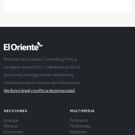
Noticias de Ecuador, Colombia y Perú, y
su región amazónica. Cubriendo política,
economía, energía, medio ambiente y
minería desde el corazón de la Amazonía
Ver Aviso legal y política de privacidad
SECCIONES
MULTIMEDIA
Energía
Podcasts
Minería
Multimedia
Economía
Historias