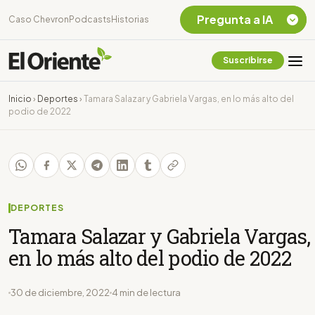
Pregunta a IA
Caso Chevron
Podcasts
Historias
Suscribirse
Quiero Información
sobre el Caso
Inicio
›
Deportes
›
Tamara Salazar y Gabriela Vargas, en lo más alto del
Chevron Ecuador
podio de 2022
Listar destinos
turísticos de la
Amazonia Ecuatoriana
¿En que consiste la
tasa minera que rige en
Ecuador?
DEPORTES
Tamara Salazar y Gabriela Vargas,
en lo más alto del podio de 2022
30 de diciembre, 2022
4 min de lectura