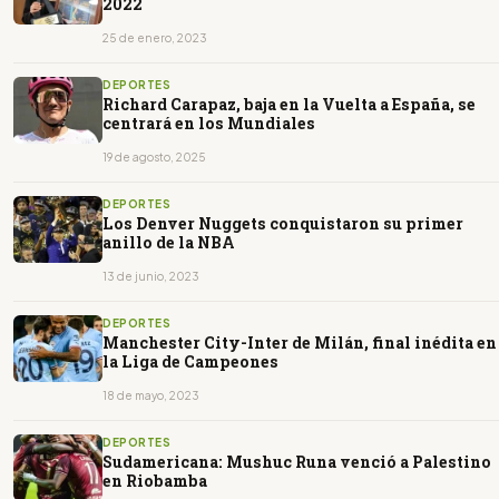
2022
25 de enero, 2023
DEPORTES
Richard Carapaz, baja en la Vuelta a España, se
centrará en los Mundiales
19 de agosto, 2025
DEPORTES
Los Denver Nuggets conquistaron su primer
anillo de la NBA
13 de junio, 2023
DEPORTES
Manchester City-Inter de Milán, final inédita en
la Liga de Campeones
18 de mayo, 2023
DEPORTES
Sudamericana: Mushuc Runa venció a Palestino
en Riobamba