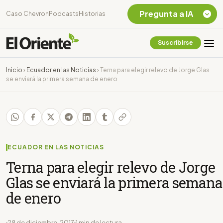
Pregunta a IA
Caso Chevron
Podcasts
Historias
Suscribirse
Quiero Información
sobre el Caso
Inicio
›
Ecuador en las Noticias
›
Terna para elegir relevo de Jorge Glas
Chevron Ecuador
se enviará la primera semana de enero
Listar destinos
turísticos de la
Amazonia Ecuatoriana
¿En que consiste la
tasa minera que rige en
Ecuador?
ECUADOR EN LAS NOTICIAS
Terna para elegir relevo de Jorge
Glas se enviará la primera semana
de enero
28 de diciembre, 2017
1 min de lectura