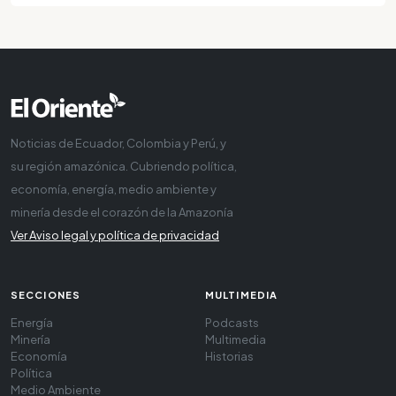
Noticias de Ecuador, Colombia y Perú, y
su región amazónica. Cubriendo política,
economía, energía, medio ambiente y
minería desde el corazón de la Amazonía
Ver Aviso legal y política de privacidad
SECCIONES
MULTIMEDIA
Energía
Podcasts
Minería
Multimedia
Economía
Historias
Política
Medio Ambiente