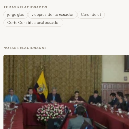
TEMAS RELACIONADOS
jorge glas
vicepresidente Ecuador
Carondelet
Corte Constitucional ecuador
NOTAS RELACIONADAS