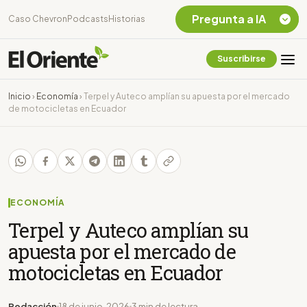
Pregunta a IA
Caso Chevron
Podcasts
Historias
Suscribirse
Quiero Información
sobre el Caso
Inicio
›
Economía
›
Terpel y Auteco amplían su apuesta por el mercado
Chevron Ecuador
de motocicletas en Ecuador
Listar destinos
turísticos de la
Amazonia Ecuatoriana
¿En que consiste la
tasa minera que rige en
Ecuador?
ECONOMÍA
Terpel y Auteco amplían su
apuesta por el mercado de
motocicletas en Ecuador
Redacción
18 de junio, 2026
3 min de lectura