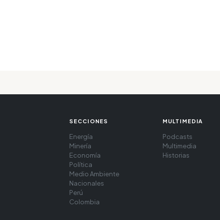
SECCIONES
MULTIMEDIA
Energía
Podcasts
Minería
Multimedia
Economía
Historias
Política
Medio Ambiente
Nacionales
Perú
Colombia