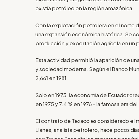
existía petróleo en la región amazónica.
Con la explotación petrolera en el norte 
una expansión económica histórica. Se con
producción y exportación agrícola en un p
Esta actividad permitió la aparición de u
y sociedad moderna. Según el Banco Mundia
2,661 en 1981.
Solo en 1973, la economía de Ecuador crec
en 1975 y 7.4 % en 1976 - la famosa era de
El contrato de Texaco es considerado el mej
Llanes, analista petrolero, hace pocos días
con Texaco “nos dio los mayores benefici