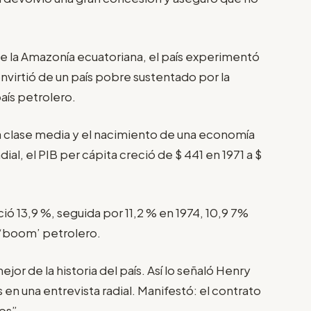
de la Amazonía ecuatoriana, el país experimentó
virtió de un país pobre sustentado por la
aís petrolero.
na clase media y el nacimiento de una economía
l, el PIB per cápita creció de $ 441 en 1971 a $
ió 13,9 %, seguida por 11,2 % en 1974, 10,9 7%
l ‘boom’ petrolero.
or de la historia del país. Así lo señaló Henry
 en una entrevista radial. Manifestó: el contrato
os”.