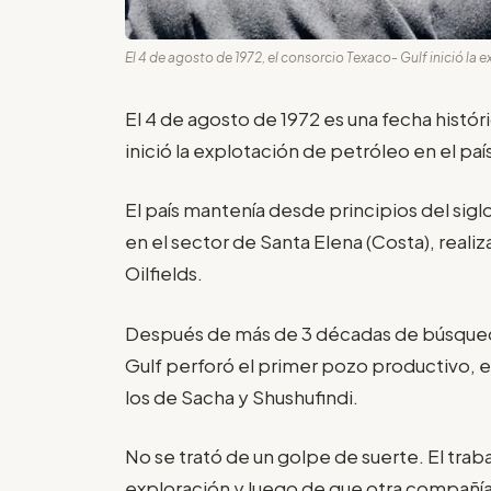
El 4 de agosto de 1972, el consorcio Texaco- Gulf inició la e
El 4 de agosto de 1972 es una fecha histór
inició la explotación de petróleo en el país
El país mantenía desde principios del sig
en el sector de Santa Elena (Costa), reali
Oilfields.
Después de más de 3 décadas de búsqueda
Gulf perforó el primer pozo productivo, e
los de Sacha y Shushufindi.
No se trató de un golpe de suerte. El traba
exploración y luego de que otra compañía