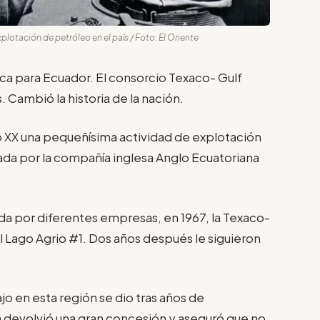
xplotación de petróleo en el país / Foto: El Oriente
ica para Ecuador. El consorcio Texaco- Gulf
. Cambió la historia de la nación.
lo XX una pequeñísima actividad de explotación
zada por la compañía inglesa Anglo Ecuatoriana
 por diferentes empresas, en 1967, la Texaco-
l Lago Agrio #1. Dos años después le siguieron
jo en esta región se dio tras años de
 devolvió una gran concesión y aseguró que no