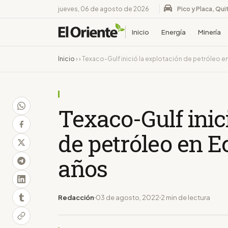
jueves, 06 de agosto de 2026
Pico y Placa, Qui
Inicio
Energía
Minería
Inicio
›
›
Texaco-Gulf inició la explotación de petróleo 
Texaco-Gulf inic
de petróleo en E
años
Redacción
03 de agosto, 2022
2 min de lectura