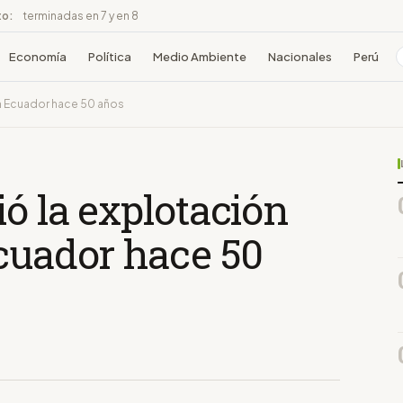
to:
terminadas en 7 y en 8
Economía
Política
Medio Ambiente
Nacionales
Perú
en Ecuador hace 50 años
ió la explotación
cuador hace 50