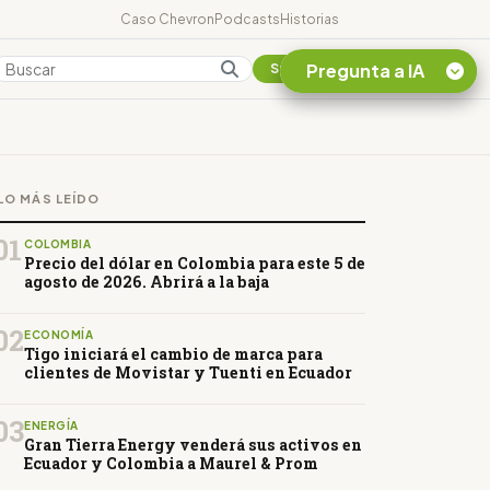
Caso Chevron
Podcasts
Historias
Pregunta a IA
Colombia
Suscribirse
Quiero Información
sobre el Caso
LO MÁS LEÍDO
Chevron Ecuador
Listar destinos
01
COLOMBIA
turísticos de la
Precio del dólar en Colombia para este 5 de
Amazonia Ecuatoriana
agosto de 2026. Abrirá a la baja
¿En que consiste la
tasa minera que rige en
02
ECONOMÍA
Ecuador?
Tigo iniciará el cambio de marca para
clientes de Movistar y Tuenti en Ecuador
03
ENERGÍA
Gran Tierra Energy venderá sus activos en
Ecuador y Colombia a Maurel & Prom