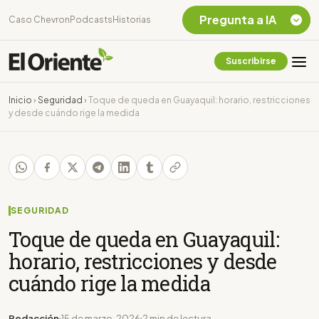
Pregunta a IA
Caso Chevron
Podcasts
Historias
Suscribirse
Quiero Información
sobre el Caso
Inicio
›
Seguridad
›
Toque de queda en Guayaquil: horario, restricciones
Chevron Ecuador
y desde cuándo rige la medida
Listar destinos
turísticos de la
Amazonia Ecuatoriana
¿En que consiste la
tasa minera que rige en
Ecuador?
SEGURIDAD
Toque de queda en Guayaquil:
horario, restricciones y desde
cuándo rige la medida
Redacción
15 de marzo, 2026
2 min de lectura