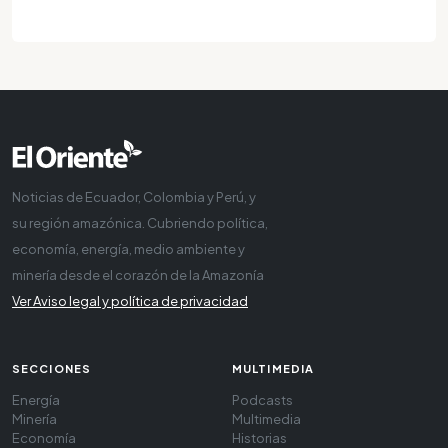
Noticias de Ecuador, Colombia y Perú, y
su región amazónica. Cubriendo política,
economía, energía, medio ambiente y
minería desde el corazón de la Amazonía
Ver Aviso legal y política de privacidad
SECCIONES
MULTIMEDIA
Energía
Podcasts
Minería
Multimedia
Economía
Historias