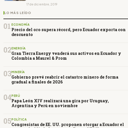
17 de diciembre, 2019
LO MÁS LEÍDO
01
ECONOMÍA
Precio del oro supera récord, pero Ecuador exporta con
descuento
02
ENERGÍA
Gran Tierra Energy venderá sus activos en Ecuador y
Colombia a Maurel & Prom
03
MINERÍA
Gobierno prevé reabrir el catastro minero de forma
gradual a finales de 2026
04
PERÚ
Papa León XIV realizará una gira por Uruguay,
Argentina y Perú en noviembre
05
POLÍTICA
Congresistas de EE. UU. proponen otorgar a Ecuador el