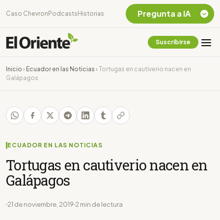
Pregunta a IA
Caso Chevron
Podcasts
Historias
Suscribirse
Quiero Información
sobre el Caso
Inicio
›
Ecuador en las Noticias
›
Tortugas en cautiverio nacen en
Chevron Ecuador
Galápagos
Listar destinos
turísticos de la
Amazonia Ecuatoriana
¿En que consiste la
tasa minera que rige en
Ecuador?
ECUADOR EN LAS NOTICIAS
Tortugas en cautiverio nacen en
Galápagos
21 de noviembre, 2019
2 min de lectura