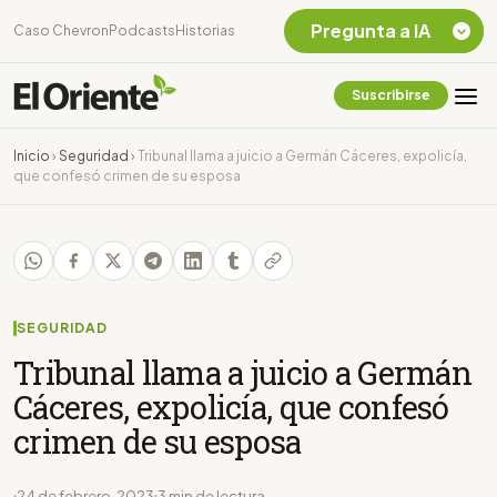
Pregunta a IA
Caso Chevron
Podcasts
Historias
Suscribirse
Quiero Información
sobre el Caso
Inicio
›
Seguridad
›
Tribunal llama a juicio a Germán Cáceres, expolicía,
Chevron Ecuador
que confesó crimen de su esposa
Listar destinos
turísticos de la
Amazonia Ecuatoriana
¿En que consiste la
tasa minera que rige en
Ecuador?
SEGURIDAD
Tribunal llama a juicio a Germán
Cáceres, expolicía, que confesó
crimen de su esposa
24 de febrero, 2023
3 min de lectura