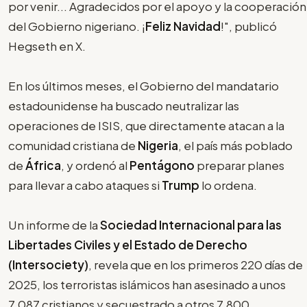
por venir... Agradecidos por el apoyo y la cooperación
del Gobierno nigeriano. ¡
Feliz Navidad
!", publicó
Hegseth en X.
En los últimos meses, el Gobierno del mandatario
estadounidense ha buscado neutralizar las
operaciones de ISIS, que directamente atacan a la
comunidad cristiana de
Nigeria
, el país más poblado
de
África
, y ordenó al
Pentágono
preparar planes
para llevar a cabo ataques si
Trump
lo ordena.
Un informe de la
Sociedad Internacional para las
Libertades Civiles y el Estado de Derecho
(Intersociety)
, revela que en los primeros 220 días de
2025, los terroristas islámicos han asesinado a unos
7.087 cristianos y secuestrado a otros 7.800.