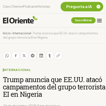
Pregunta a IA
Caso Chevron
Podcasts
Historias
Suscribirse
Quiero Información
sobre el Caso
Inicio
›
Internacional
›
Trump anuncia que EE.UU. atacó campamentos
Chevron Ecuador
del grupo terrorista EI en Nigeria
Listar destinos
turísticos de la
Amazonia Ecuatoriana
¿En que consiste la
tasa minera que rige en
Ecuador?
INTERNACIONAL
Trump anuncia que EE.UU. atacó
campamentos del grupo terrorista
EI en Nigeria
26 de diciembre, 2025
3 min de lectura