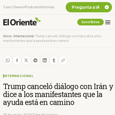
Pregunta a IA
Caso Chevron
Podcasts
Historias
Suscribirse
Quiero Información
sobre el Caso
Inicio
›
Internacional
›
Trump canceló diálogo con Irán y dice a los
Chevron Ecuador
manifestantes que la ayuda está en camino
Listar destinos
turísticos de la
Amazonia Ecuatoriana
¿En que consiste la
tasa minera que rige en
Ecuador?
INTERNACIONAL
Trump canceló diálogo con Irán y
dice a los manifestantes que la
ayuda está en camino
13 de enero, 2026
3 min de lectura