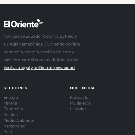
Noticias de Ecuador, Colombia y Perú, y
su región amazónica. Cubriendo política,
economía, energía, medio ambiente y
minería desde el corazón de la Amazonía
Ver Aviso legal y política de privacidad
SECCIONES
MULTIMEDIA
Energía
Podcasts
Minería
Multimedia
Economía
Historias
Política
Medio Ambiente
Nacionales
Perú