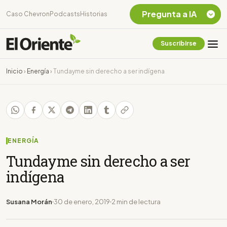
Pregunta a IA
Caso Chevron
Podcasts
Historias
Suscribirse
Quiero Información
sobre el Caso
Inicio
›
Energía
›
Tundayme sin derecho a ser indígena
Chevron Ecuador
Listar destinos
turísticos de la
Amazonia Ecuatoriana
¿En que consiste la
tasa minera que rige en
ENERGÍA
Ecuador?
Tundayme sin derecho a ser
indígena
Susana Morán
30 de enero, 2019
2 min de lectura