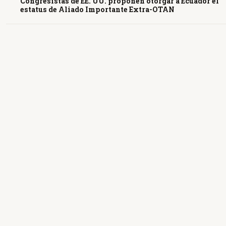
Congresistas de EE. UU. proponen otorgar a Ecuador el
estatus de Aliado Importante Extra-OTAN