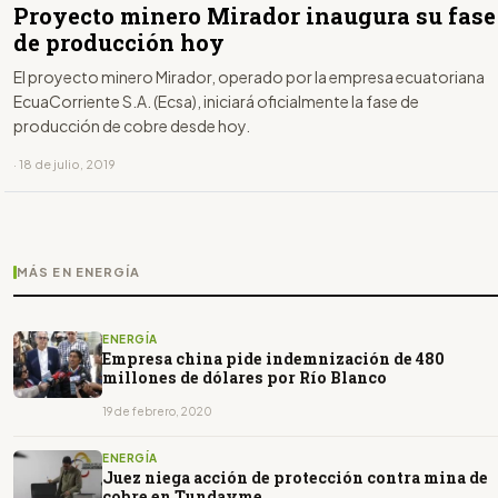
Proyecto minero Mirador inaugura su fase
de producción hoy
El proyecto minero Mirador, operado por la empresa ecuatoriana
EcuaCorriente S.A. (Ecsa), iniciará oficialmente la fase de
producción de cobre desde hoy.
· 18 de julio, 2019
MÁS EN ENERGÍA
ENERGÍA
Empresa china pide indemnización de 480
millones de dólares por Río Blanco
19 de febrero, 2020
ENERGÍA
Juez niega acción de protección contra mina de
cobre en Tundayme