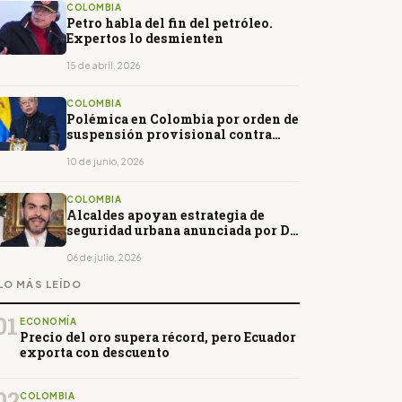
COLOMBIA
Petro habla del fin del petróleo.
Expertos lo desmienten
15 de abril, 2026
COLOMBIA
Polémica en Colombia por orden de
suspensión provisional contra
Gustavo Petro
10 de junio, 2026
COLOMBIA
Alcaldes apoyan estrategia de
seguridad urbana anunciada por De
la Espriella
06 de julio, 2026
LO MÁS LEÍDO
01
ECONOMÍA
Precio del oro supera récord, pero Ecuador
exporta con descuento
02
COLOMBIA