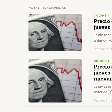
NOTAS RELACIONADAS
COLOMBIA
Precio 
jueves 
La divisa 
anterior (-
Redacción · 
COLOMBIA
Precio 
jueves 
nuevam
La divisa 
anterior (
Redacción · 