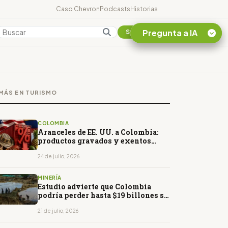
Caso Chevron
Podcasts
Historias
Pregunta a IA
Colombia
Suscribirse
Quiero Información
sobre el Caso
MÁS EN TURISMO
Chevron Ecuador
Listar destinos
turísticos de la
COLOMBIA
Amazonia Ecuatoriana
Aranceles de EE. UU. a Colombia:
productos gravados y exentos
¿En que consiste la
desde julio de 2026
tasa minera que rige en
24 de julio, 2026
Ecuador?
MINERÍA
Estudio advierte que Colombia
podría perder hasta $19 billones si
no frena el crimen organizado en la
minería
21 de julio, 2026