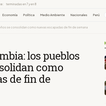
to:
terminadas en 7 y en 8
Economía
Política
Medio Ambiente
Nacionales
Perú
reños se consolidan como nuevas escapadas de fin de semana
mbia: los pueblos
nsolidan como
s de fin de