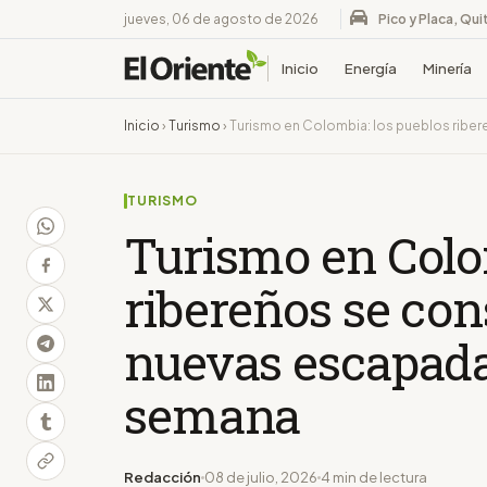
jueves, 06 de agosto de 2026
Pico y Placa, Qui
Inicio
Energía
Minería
Inicio
›
Turismo
›
Turismo en Colombia: los pueblos ribe
TURISMO
Turismo en Colo
ribereños se co
nuevas escapada
semana
Redacción
08 de julio, 2026
4 min de lectura