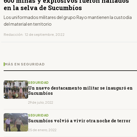
600 minas y explosivos fueron hallados
en la selva de Sucumbíos
Los uniformados militares del grupo Rayo mantienen la custodia
del material en territorio
Redacción · 12 de septiembre, 2022
MÁS EN SEGURIDAD
SEGURIDAD
Un nuevo destacamento militar se inauguró en
Sucumbíos
29 de julio, 2022
SEGURIDAD
Sucumbíos volvió a vivir otra noche de terror
25 de enero, 2022