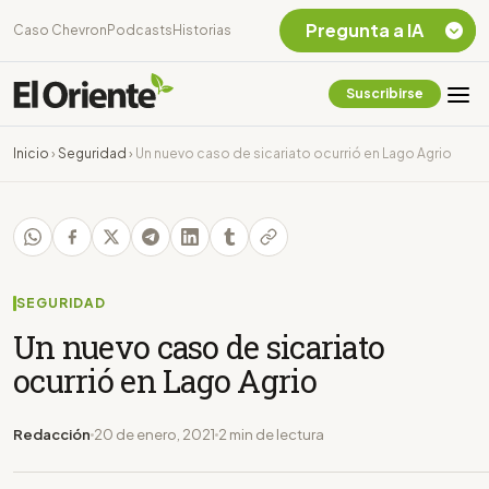
Pregunta a IA
Caso Chevron
Podcasts
Historias
Suscribirse
Quiero Información
sobre el Caso
Inicio
›
Seguridad
›
Un nuevo caso de sicariato ocurrió en Lago Agrio
Chevron Ecuador
Listar destinos
turísticos de la
Amazonia Ecuatoriana
¿En que consiste la
tasa minera que rige en
SEGURIDAD
Ecuador?
Un nuevo caso de sicariato
ocurrió en Lago Agrio
Redacción
20 de enero, 2021
2 min de lectura