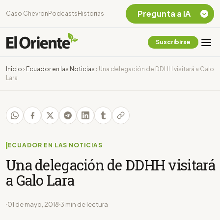
Pregunta a IA
Caso Chevron
Podcasts
Historias
Suscribirse
Quiero Información
sobre el Caso
Inicio
›
Ecuador en las Noticias
›
Una delegación de DDHH visitará a Galo
Chevron Ecuador
Lara
Listar destinos
turísticos de la
Amazonia Ecuatoriana
¿En que consiste la
tasa minera que rige en
Ecuador?
ECUADOR EN LAS NOTICIAS
Una delegación de DDHH visitará
a Galo Lara
01 de mayo, 2018
3 min de lectura