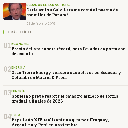
que juicio y prisión a Galo Lara son el resultado
ECUADOR EN LAS NOTICIAS
de persecución política
Darle asilo a Galo Lara me costó el puesto de
canciller de Panamá
02 de febrero, 2018
LO MÁS LEÍDO
01
ECONOMÍA
Precio del oro supera récord, pero Ecuador exporta con
descuento
02
ENERGÍA
Gran Tierra Energy venderá sus activos en Ecuador y
Colombia a Maurel & Prom
03
MINERÍA
Gobierno prevé reabrir el catastro minero de forma
gradual a finales de 2026
04
PERÚ
Papa León XIV realizará una gira por Uruguay,
Argentina y Perú en noviembre