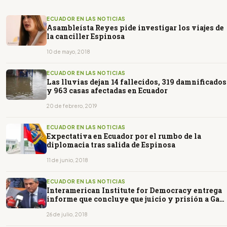
ECUADOR EN LAS NOTICIAS
Asambleísta Reyes pide investigar los viajes de
la canciller Espinosa
10 de mayo, 2018
ECUADOR EN LAS NOTICIAS
Las lluvias dejan 14 fallecidos, 319 damnificados
y 963 casas afectadas en Ecuador
20 de febrero, 2019
ECUADOR EN LAS NOTICIAS
Expectativa en Ecuador por el rumbo de la
diplomacia tras salida de Espinosa
11 de junio, 2018
ECUADOR EN LAS NOTICIAS
Interamerican Institute for Democracy entrega
informe que concluye que juicio y prisión a Galo
Lara son el resultado de persecución política
Publicado el: 7/26/2018 Interamerican Institute
26 de julio, 2018
for Democracy entrega informe que concluye