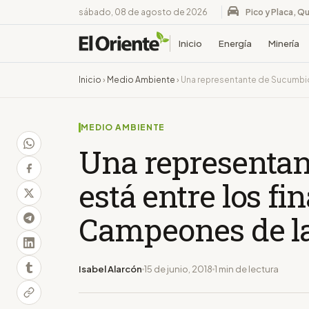
sábado, 08 de agosto de 2026
Pico y Placa, Qu
Inicio
Energía
Minería
Inicio
›
Medio Ambiente
›
Una representante de Sucumbios
MEDIO AMBIENTE
Una representan
está entre los fi
Campeones de la
Isabel Alarcón
15 de junio, 2018
1 min de lectura