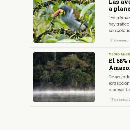
Las av
a plan
“En la Ama
hay tráfic
son colori
· 21 de enero
MEDIO AMBI
El 68% 
Amazon
De acuerdo 
extracción 
representa
· 13 de junio,