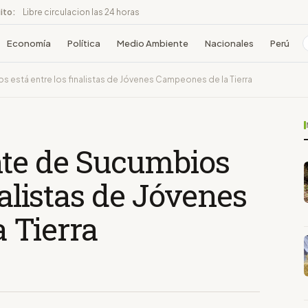
ito:
Libre circulacion las 24 horas
Economía
Política
Medio Ambiente
Nacionales
Perú
 está entre los finalistas de Jóvenes Campeones de la Tierra
te de Sucumbios
nalistas de Jóvenes
 Tierra