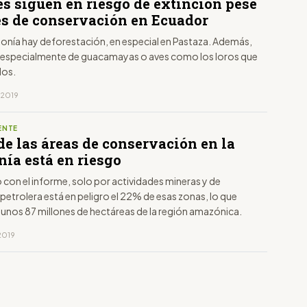
es siguen en riesgo de extinción pese
es de conservación en Ecuador
zonía hay deforestación, en especial en Pastaza. Además,
o especialmente de guacamayas o aves como los loros que
dos.
, 2019
ENTE
de las áreas de conservación en la
ía está en riesgo
con el informe, solo por actividades mineras y de
petrolera está en peligro el 22% de esas zonas, lo que
 unos 87 millones de hectáreas de la región amazónica.
 2019