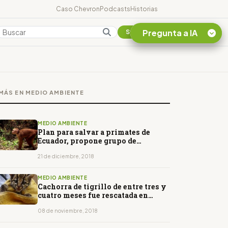
Caso Chevron
Podcasts
Historias
Pregunta a IA
Colombia
Suscribirse
Quiero Información
sobre el Caso
MÁS EN MEDIO AMBIENTE
Chevron Ecuador
Listar destinos
turísticos de la
MEDIO AMBIENTE
Amazonia Ecuatoriana
Plan para salvar a primates de
Ecuador, propone grupo de
¿En que consiste la
científicos
tasa minera que rige en
21 de diciembre, 2018
Ecuador?
MEDIO AMBIENTE
Cachorra de tigrillo de entre tres y
cuatro meses fue rescatada en
Orellana
08 de noviembre, 2018