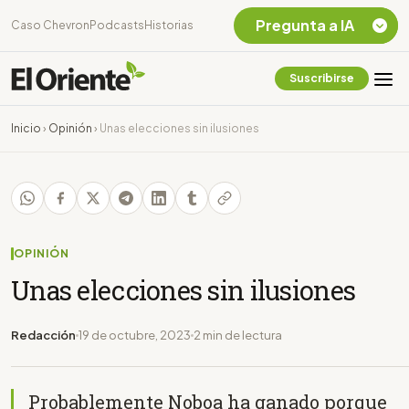
Pregunta a IA
Caso Chevron
Podcasts
Historias
Suscribirse
Quiero Información
sobre el Caso
Inicio
›
Opinión
›
Unas elecciones sin ilusiones
Chevron Ecuador
Listar destinos
turísticos de la
Amazonia Ecuatoriana
¿En que consiste la
tasa minera que rige en
OPINIÓN
Ecuador?
Unas elecciones sin ilusiones
Redacción
19 de octubre, 2023
2 min de lectura
Probablemente Noboa ha ganado porque