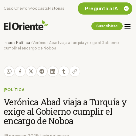
Pregunta a IA
Caso Chevron
Podcasts
Historias
Suscribirse
Quiero Información
sobre el Caso
Inicio
›
Política
›
Verónica Abad viaja a Turquía y exige al Gobierno
Chevron Ecuador
cumplir el encargo de Noboa
Listar destinos
turísticos de la
Amazonia Ecuatoriana
¿En que consiste la
tasa minera que rige en
Ecuador?
POLÍTICA
Verónica Abad viaja a Turquía y
exige al Gobierno cumplir el
encargo de Noboa
18 de marzo, 2025
4 min de lectura