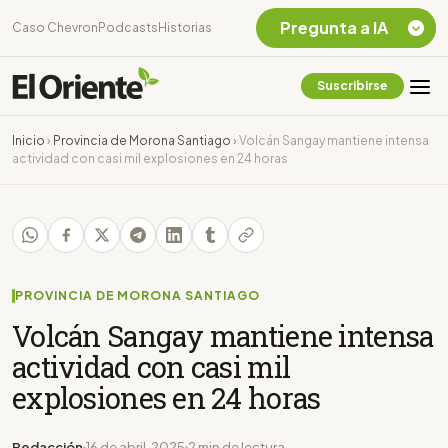
Pregunta a IA
Caso Chevron
Podcasts
Historias
Suscribirse
Quiero Información
sobre el Caso
Inicio
›
Provincia de Morona Santiago
›
Volcán Sangay mantiene intensa
Chevron Ecuador
actividad con casi mil explosiones en 24 horas
Listar destinos
turísticos de la
Amazonia Ecuatoriana
¿En que consiste la
tasa minera que rige en
Ecuador?
PROVINCIA DE MORONA SANTIAGO
Volcán Sangay mantiene intensa
actividad con casi mil
explosiones en 24 horas
Redacción
16 de abril, 2025
2 min de lectura