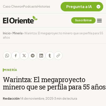
Pregunta a IA
Caso Chevron
Podcasts
Historias
Suscribirse
Quiero Información
sobre el Caso
Inicio
›
Minería
›
Warintza: El megaproyecto minero que se perfila para 55
Chevron Ecuador
años
Listar destinos
turísticos de la
Amazonia Ecuatoriana
¿En que consiste la
tasa minera que rige en
Ecuador?
MINERÍA
Warintza: El megaproyecto
minero que se perfila para 55 años
Redacción
14 de noviembre, 2025
3 min de lectura