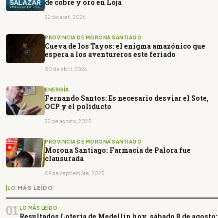
de cobre y oro en Loja
22 de abril, 2026
PROVINCIA DE MORONA SANTIAGO
Cueva de los Tayos: el enigma amazónico que
espera a los aventureros este feriado
30 de abril, 2026
ENERGÍA
Fernando Santos: Es necesario desviar el Sote,
OCP y el poliducto
22 de agosto, 2025
PROVINCIA DE MORONA SANTIAGO
Morona Santiago: Farmacia de Palora fue
clausurada
09 de septiembre, 2025
LO MÁS LEÍDO
01
LO MÁS LEÍDO
Resultados Lotería de Medellín hoy, sábado 8 de agosto: