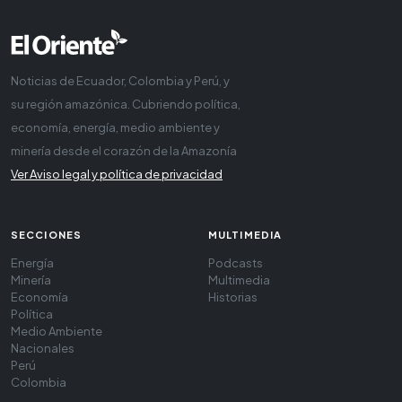
Noticias de Ecuador, Colombia y Perú, y
su región amazónica. Cubriendo política,
economía, energía, medio ambiente y
minería desde el corazón de la Amazonía
Ver Aviso legal y política de privacidad
SECCIONES
MULTIMEDIA
Energía
Podcasts
Minería
Multimedia
Economía
Historias
Política
Medio Ambiente
Nacionales
Perú
Colombia