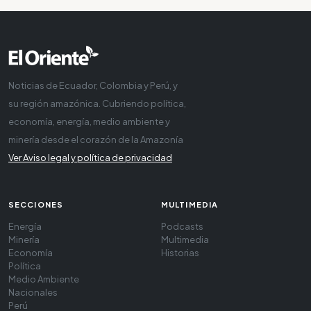
Noticias de Ecuador, Colombia y Perú, y
su región amazónica. Cubriendo política,
economía, energía, medio ambiente y
minería desde el corazón de la Amazonía
Ver Aviso legal y política de privacidad
SECCIONES
MULTIMEDIA
Energía
Podcasts
Minería
Multimedia
Economía
Historias
Política
Medio Ambiente
Nacionales
Perú