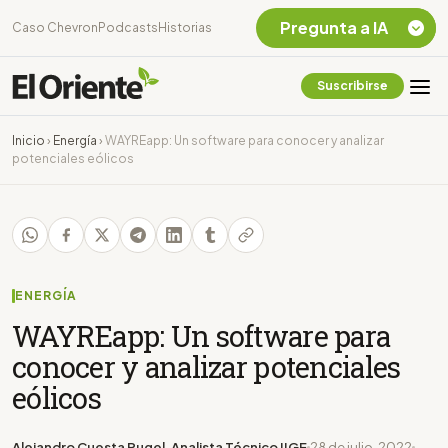
Pregunta a IA
Caso Chevron
Podcasts
Historias
Suscribirse
Quiero Información
sobre el Caso
Inicio
›
Energía
›
WAYREapp: Un software para conocer y analizar
Chevron Ecuador
potenciales eólicos
Listar destinos
turísticos de la
Amazonia Ecuatoriana
¿En que consiste la
tasa minera que rige en
Ecuador?
ENERGÍA
WAYREapp: Un software para
conocer y analizar potenciales
eólicos
Alejandro Cuesta Rugel, Analista Técnico IIGE
28 de julio, 2022