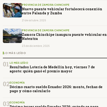
PROVINCIA DE ZAMORA CHINCHIPE
Nuevo puente vehicular fortalecerá conexión
entre Palanda y Zumba
21 de octubre, 2025
PROVINCIA DE ZAMORA CHINCHIPE
Zamora Chinchipe inaugura puente vehicular en
Natentza
23 de diciembre, 2025
LO MÁS LEÍDO
01
LO MÁS LEÍDO
Resultados Lotería de Medellín hoy, viernes 7 de
agosto: quién ganó el premio mayor
02
ECONOMÍA
Décimo cuarto sueldo Ecuador 2026: monto, fechas de
pago y cómo calcularlo
03
ECONOMÍA
Décimo tercer sueldo Ecuador 2026: cuándo se paga,