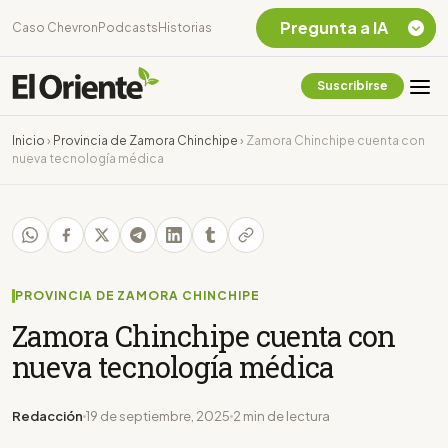
Pregunta a IA
Caso Chevron
Podcasts
Historias
Suscribirse
Quiero Información
sobre el Caso
Inicio
›
Provincia de Zamora Chinchipe
›
Zamora Chinchipe cuenta con
Chevron Ecuador
nueva tecnología médica
Listar destinos
turísticos de la
Amazonia Ecuatoriana
¿En que consiste la
tasa minera que rige en
Ecuador?
PROVINCIA DE ZAMORA CHINCHIPE
Zamora Chinchipe cuenta con
nueva tecnología médica
Redacción
19 de septiembre, 2025
2 min de lectura