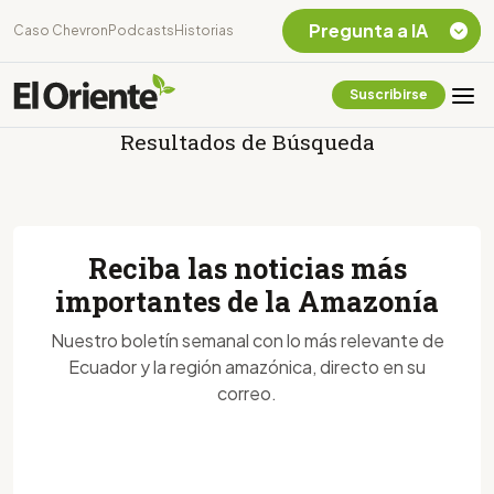
Pregunta a IA
Caso Chevron
Podcasts
Historias
Suscribirse
Quiero Información
Resultados de Búsqueda
sobre el Caso
Chevron Ecuador
Listar destinos
turísticos de la
Amazonia Ecuatoriana
Reciba las noticias más
¿En que consiste la
tasa minera que rige en
importantes de la Amazonía
Ecuador?
Nuestro boletín semanal con lo más relevante de
Ecuador y la región amazónica, directo en su
correo.