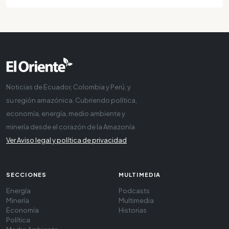
Noticias de Ecuador, Colombia y Perú, y
su región amazónica. Cubriendo política,
economía, energía, medio ambiente y
minería desde el corazón de la Amazonía
Ver Aviso legal y política de privacidad
SECCIONES
MULTIMEDIA
Energía
Podcasts
Minería
Multimedia
Economía
Historias
Política