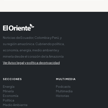
Noticias de Ecuador, Colombia y Perú, y
su región amazónica. Cubriendo política,
economía, energía, medio ambiente y
minería desde el corazón de la Amazonía
Ver Aviso legal y política de privacidad
SECCIONES
MULTIMEDIA
Energía
Podcasts
Minería
Multimedia
Economía
Historias
Política
Medio Ambiente