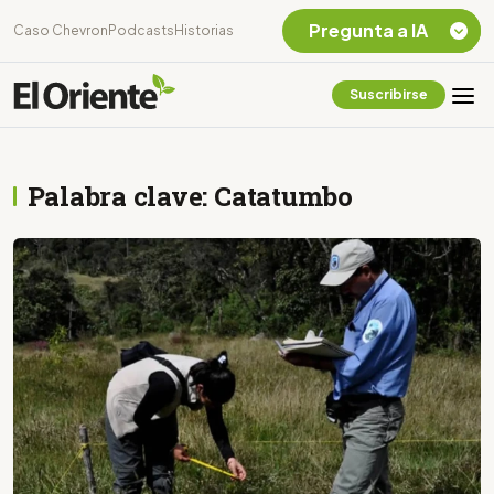
Pregunta a IA
Caso Chevron
Podcasts
Historias
Suscribirse
Quiero Información
sobre el Caso
Chevron Ecuador
Palabra clave: Catatumbo
Listar destinos
turísticos de la
Amazonia Ecuatoriana
¿En que consiste la
tasa minera que rige en
Ecuador?