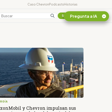
Caso Chevron
Podcasts
Historias
Pregunta a IA
Colombia
Suscribirse
Quiero Información
sobre el Caso
Chevron Ecuador
Listar destinos
turísticos de la
Amazonia Ecuatoriana
¿En que consiste la
tasa minera que rige en
Ecuador?
ERGÍA
xonMobil y Chevron impulsan sus