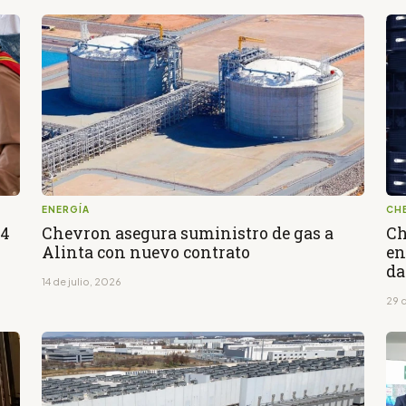
ENERGÍA
CH
14
Chevron asegura suministro de gas a
Ch
Alinta con nuevo contrato
en
da
14 de julio, 2026
29 