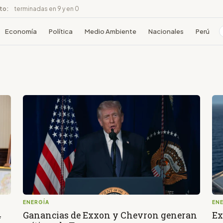
ito:
terminadas en 9 y en 0
Economía
Política
Medio Ambiente
Nacionales
Perú
ENERGÍA
EN
4
Ganancias de Exxon y Chevron generan
Ex