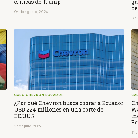
críticas de Trump
ga
pe
04 de agosto, 2026
03 
CASO CHEVRON ECUADOR
CA
¿Por qué Chevron busca cobrar a Ecuador
Ch
USD 224 millones en una corte de
Wa
EE.UU.?
in
Ec
27 de julio, 2026
21 d