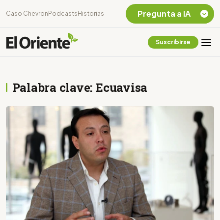
Pregunta a IA
Caso Chevron
Podcasts
Historias
Suscribirse
Quiero Información
sobre el Caso
Chevron Ecuador
Palabra clave: Ecuavisa
Listar destinos
turísticos de la
Amazonia Ecuatoriana
¿En que consiste la
tasa minera que rige en
Ecuador?