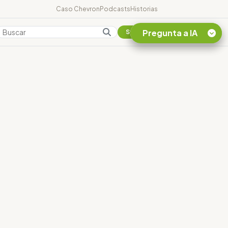
Caso Chevron
Podcasts
Historias
Pregunta a IA
Colombia
Suscribirse
Quiero Información
sobre el Caso
Chevron Ecuador
Listar destinos
turísticos de la
Amazonia Ecuatoriana
¿En que consiste la
tasa minera que rige en
Ecuador?