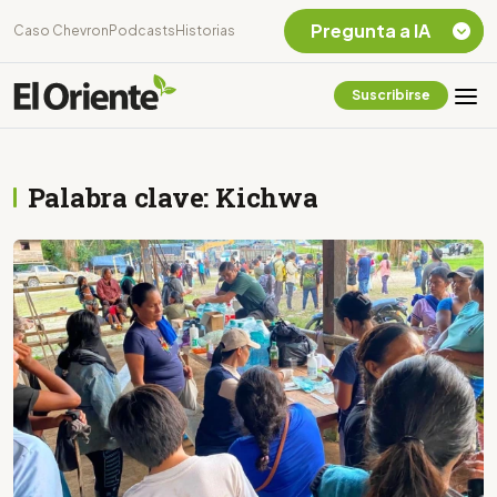
Pregunta a IA
Caso Chevron
Podcasts
Historias
Suscribirse
Quiero Información
sobre el Caso
Chevron Ecuador
Palabra clave: Kichwa
Listar destinos
turísticos de la
Amazonia Ecuatoriana
¿En que consiste la
tasa minera que rige en
Ecuador?