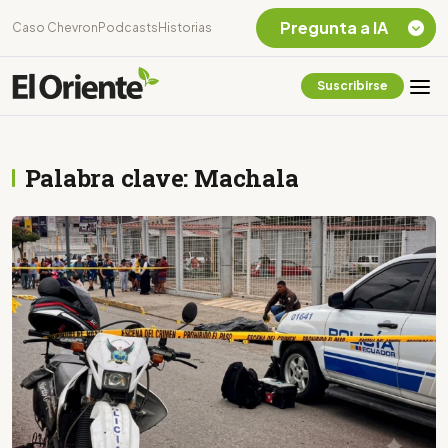
Pregunta a IA
Caso Chevron
Podcasts
Historias
Suscribirse
Quiero Información
sobre el Caso
Chevron Ecuador
Palabra clave: Machala
Listar destinos
turísticos de la
Amazonia Ecuatoriana
¿En que consiste la
tasa minera que rige en
Ecuador?